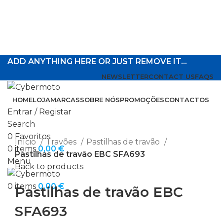
ADD ANYTHING HERE OR JUST REMOVE IT…
NEWSLETTER
CONTACT US
FAQS
HOME
LOJA
MARCAS
SOBRE NÓS
PROMOÇÕES
CONTACTOS
Entrar / Registar
Search
Click to enlarge
0
Favoritos
Início
Travões
Pastilhas de travão
0
items
0,00
€
Pastilhas de travão EBC SFA693
Menu
Back to products
0
items
0,00
€
Pastilhas de travão EBC
SFA693