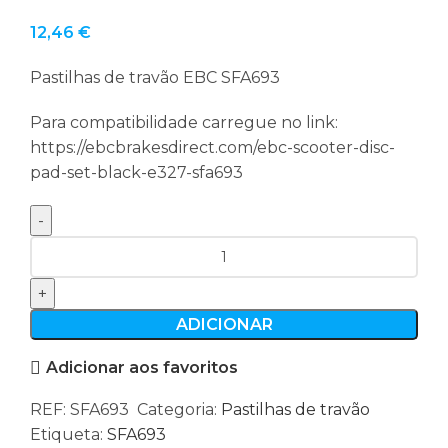
12,46
€
Pastilhas de travão EBC SFA693
Para compatibilidade carregue no link:
https://ebcbrakesdirect.com/ebc-scooter-disc-
pad-set-black-e327-sfa693
Quantidade
de
Pastilhas
de
ADICIONAR
travão
Adicionar aos favoritos
EBC
SFA693
REF:
SFA693
Categoria:
Pastilhas de travão
Etiqueta:
SFA693