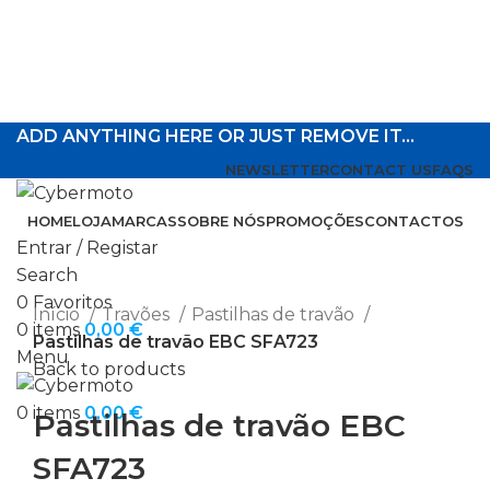
ADD ANYTHING HERE OR JUST REMOVE IT…
NEWSLETTER
CONTACT US
FAQS
HOME
LOJA
MARCAS
SOBRE NÓS
PROMOÇÕES
CONTACTOS
Entrar / Registar
Search
Click to enlarge
0
Favoritos
Início
Travões
Pastilhas de travão
0
items
0,00
€
Pastilhas de travão EBC SFA723
Menu
Back to products
0
items
0,00
€
Pastilhas de travão EBC
SFA723