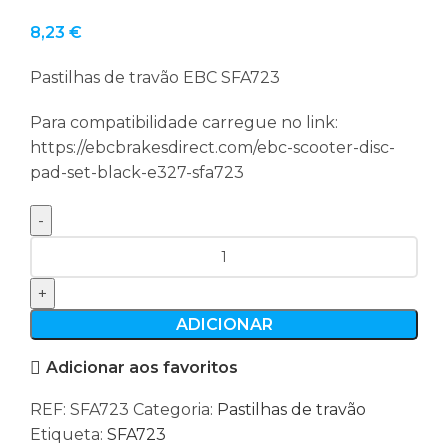
8,23
€
Pastilhas de travão EBC SFA723
Para compatibilidade carregue no link:
https://ebcbrakesdirect.com/ebc-scooter-disc-
pad-set-black-e327-sfa723
Quantidade
de
Pastilhas
de
ADICIONAR
travão
Adicionar aos favoritos
EBC
SFA723
REF:
SFA723
Categoria:
Pastilhas de travão
Etiqueta:
SFA723