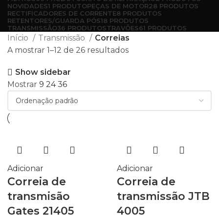
NOVIDADES
1 PRODUTO
PEÇAS DE MOTOR
28 PRODUTOS
RECTIFICADORES DE CORRENTE
8 PRODUTOS
RETENTORES/GUARDA PÓS
18 PRODUTOS
TRANSMISSÃO
36 PRODUTOS
TRAVÕES
61 PRODUTOS
Início
Transmissão
Correias
A mostrar 1–12 de 26 resultados
Show sidebar
Mostrar
9
24
36
Adicionar
Adicionar
Correia de
Correia de
transmisão
transmissão JTB
Gates 21405
4005