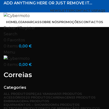
ADD ANYTHING HERE OR JUST REMOVE IT…
NEWSLETTER
CONTACT US
FAQS
HOME
LOJA
MARCAS
SOBRE NÓS
PROMOÇÕES
CONTACTOS
Entrar / Registar
Search
0
Favoritos
0
items
0,00
€
Menu
0
items
0,00
€
Correias
Categories
ALL
PRODUTOS
PEÇAS YAMAHA
101 PRODUTOS
ACESSÓRIOS
20 PRODUTOS
CARENAGENS
5 PRODUTOS
EMBRAIAGEM
4 PRODUTOS
EQUIPAMENTOS – SHOWROOM
14 PRODUTOS
FILTROS
60 PRODUTOS
KITS DE REPARAÇÃO
2 PRODUTOS