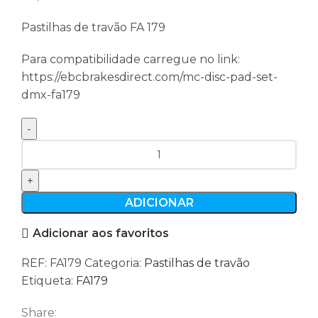
Pastilhas de travão FA 179
Para compatibilidade carregue no link:
https://ebcbrakesdirect.com/mc-disc-pad-set-
dmx-fa179
Quantidade
de
Pastilhas
de
ADICIONAR
travão
Adicionar aos favoritos
FA179
REF:
FA179
Categoria:
Pastilhas de travão
Etiqueta:
FA179
Share: