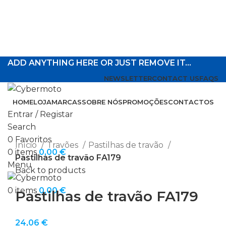
ADD ANYTHING HERE OR JUST REMOVE IT…
NEWSLETTER
CONTACT US
FAQS
HOME
LOJA
MARCAS
SOBRE NÓS
PROMOÇÕES
CONTACTOS
Entrar / Registar
Search
Click to enlarge
0
Favoritos
Início
Travões
Pastilhas de travão
0
items
0,00
€
Pastilhas de travão FA179
Menu
Back to products
0
items
0,00
€
Pastilhas de travão FA179
24,06
€