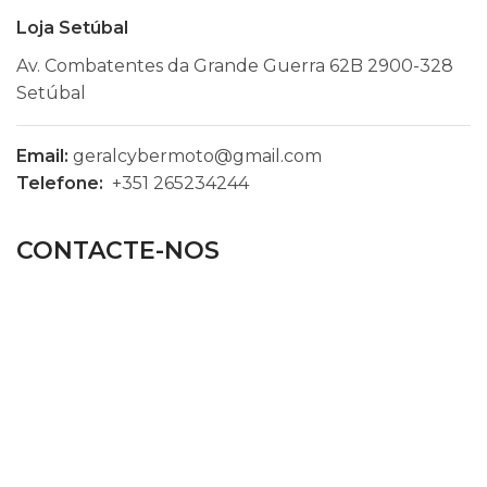
Loja Setúbal
Av. Combatentes da Grande Guerra 62B 2900-328
Setúbal
Email:
geralcybermoto@gmail.com
Telefone:
+351 265234244
CONTACTE-NOS
Utilize o nosso formulário para tirar qualquer dúvida
ou pedir um orçamento.
ENVIE UMA MENSAGEM