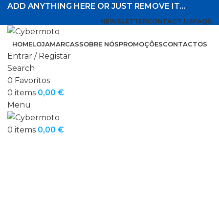
ADD ANYTHING HERE OR JUST REMOVE IT…
NEWSLETTER
CONTACT US
FAQS
HOME
LOJA
MARCAS
SOBRE NÓS
PROMOÇÕES
CONTACTOS
Entrar / Registar
Search
0
Favoritos
0
items
0,00
€
Menu
0
items
0,00
€