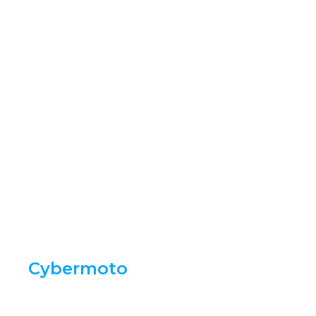
A
Cybermoto
é uma loja de peças