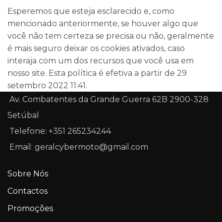
Esperemos que esteja esclarecido e, como
mencionado anteriormente, se houver algo que
você não tem certeza se precisa ou não, geralmente
é mais seguro deixar os cookies ativados, caso
interaja com um dos recursos que você usa em
nosso site. Esta política é efetiva a partir de 29
setembro 2022 11:41.
Av. Combatentes da Grande Guerra 62B 2900-328
Setúbal
Telefone: +351 265234244
Email: geralcybermoto@gmail.com
Sobre Nós
Contactos
Promoções