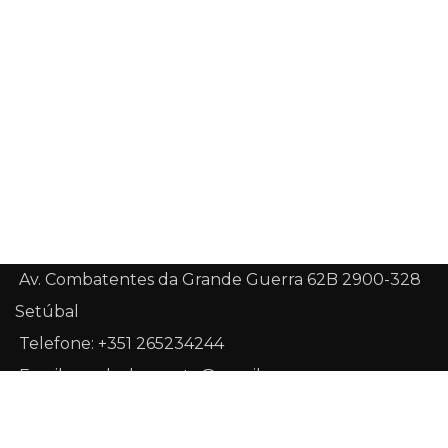
100% Segurança
Ofertas todas as semanas
Promoções
Av. Combatentes da Grande Guerra 62B 2900-328
Setúbal
Telefone: +351 265234244
Email: geralcybermoto@gmail.com
Sobre Nós