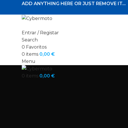
ADD ANYTHING HERE OR JUST REMOVE IT…
Entrar / Registar
Search
0
Favoritos
0
items
0,00
€
Menu
0
items
0,00
€