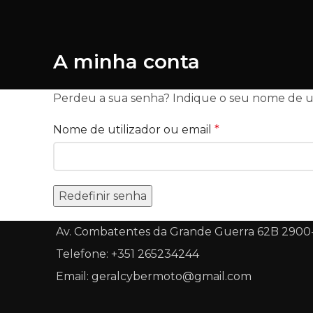
A minha conta
Perdeu a sua senha? Indique o seu nome de ut
Obrigatório
Nome de utilizador ou email
*
Redefinir senha
Av. Combatentes da Grande Guerra 62B 2900
Telefone: +351 265234244
Email: geralcybermoto@gmail.com