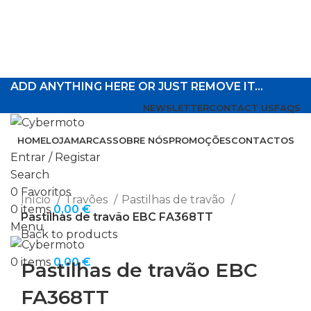
ADD ANYTHING HERE OR JUST REMOVE IT…
NEWSLETTER
CONTACT US
FAQS
HOME
LOJA
MARCAS
SOBRE NÓS
PROMOÇÕES
CONTACTOS
Entrar / Registar
Search
Click to enlarge
0
Favoritos
Início
Travões
Pastilhas de travão
0
items
0,00
€
Pastilhas de travão EBC FA368TT
Menu
Back to products
0
items
0,00
€
Pastilhas de travão EBC
FA368TT