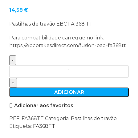
14,58
€
Pastilhas de travão EBC FA 368 TT
Para compatibilidade carregue no link:
https://ebcbrakesdirect.com/fusion-pad-fa368tt
Quantidade
de
Pastilhas
de
ADICIONAR
travão
Adicionar aos favoritos
EBC
FA368TT
REF:
FA368TT
Categoria:
Pastilhas de travão
Etiqueta:
FA368TT