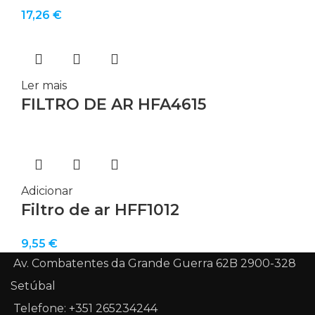
17,26
€
Ler mais
FILTRO DE AR HFA4615
Adicionar
Filtro de ar HFF1012
9,55
€
Av. Combatentes da Grande Guerra 62B 2900-328
Setúbal
Telefone: +351 265234244