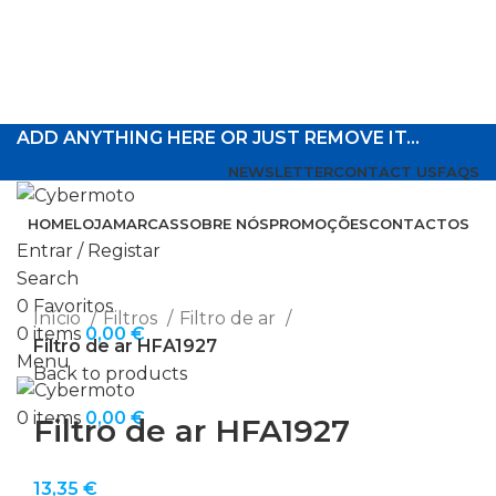
ADD ANYTHING HERE OR JUST REMOVE IT…
NEWSLETTER
CONTACT US
FAQS
HOME
LOJA
MARCAS
SOBRE NÓS
PROMOÇÕES
CONTACTOS
Entrar / Registar
Search
Click to enlarge
0
Favoritos
Início
Filtros
Filtro de ar
0
items
0,00
€
Filtro de ar HFA1927
Menu
Back to products
0
items
0,00
€
Filtro de ar HFA1927
13,35
€