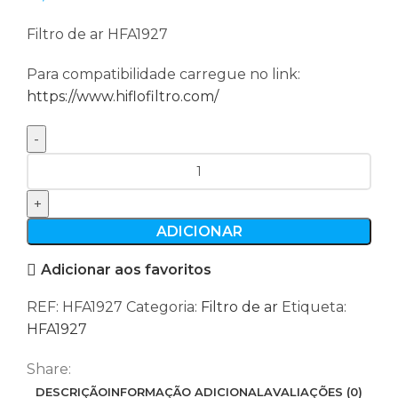
Filtro de ar HFA1927
Para compatibilidade carregue no link:
https://www.hiflofiltro.com/
Quantidade
de
Filtro
de
ADICIONAR
ar
Adicionar aos favoritos
HFA1927
REF:
HFA1927
Categoria:
Filtro de ar
Etiqueta:
HFA1927
Share:
DESCRIÇÃO
INFORMAÇÃO ADICIONAL
AVALIAÇÕES (0)