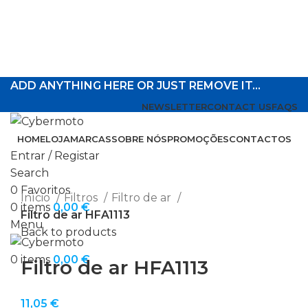
ADD ANYTHING HERE OR JUST REMOVE IT…
NEWSLETTER
CONTACT US
FAQS
HOME
LOJA
MARCAS
SOBRE NÓS
PROMOÇÕES
CONTACTOS
Entrar / Registar
Search
Click to enlarge
0
Favoritos
Início
Filtros
Filtro de ar
0
items
0,00
€
Filtro de ar HFA1113
Menu
Back to products
0
items
0,00
€
Filtro de ar HFA1113
11,05
€