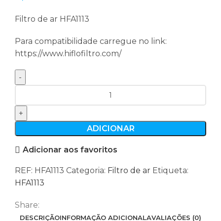
Filtro de ar HFA1113
Para compatibilidade carregue no link:
https://www.hiflofiltro.com/
Quantidade
de
Filtro
de
ADICIONAR
ar
Adicionar aos favoritos
HFA1113
REF:
HFA1113
Categoria:
Filtro de ar
Etiqueta:
HFA1113
Share:
DESCRIÇÃO
INFORMAÇÃO ADICIONAL
AVALIAÇÕES (0)