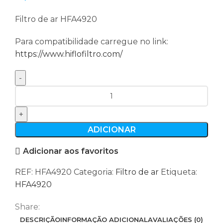
Filtro de ar HFA4920
Para compatibilidade carregue no link:
https://www.hiflofiltro.com/
Quantidade
de
Filtro
de
ADICIONAR
ar
Adicionar aos favoritos
HFA4920
REF:
HFA4920
Categoria:
Filtro de ar
Etiqueta:
HFA4920
Share:
DESCRIÇÃO
INFORMAÇÃO ADICIONAL
AVALIAÇÕES (0)