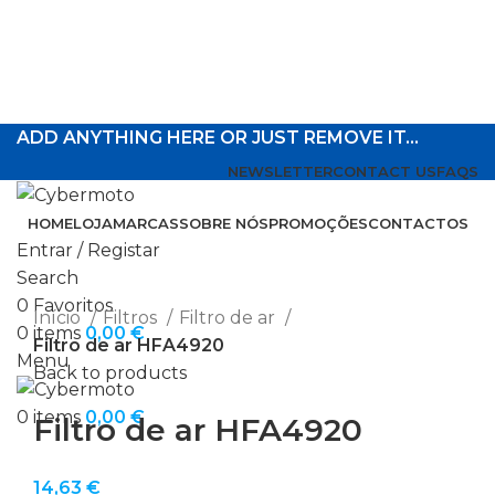
ADD ANYTHING HERE OR JUST REMOVE IT…
NEWSLETTER
CONTACT US
FAQS
HOME
LOJA
MARCAS
SOBRE NÓS
PROMOÇÕES
CONTACTOS
Entrar / Registar
Search
Click to enlarge
0
Favoritos
Início
Filtros
Filtro de ar
0
items
0,00
€
Filtro de ar HFA4920
Menu
Back to products
0
items
0,00
€
Filtro de ar HFA4920
14,63
€