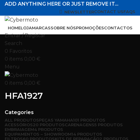
ADD ANYTHING HERE OR JUST REMOVE IT…
CONTACT US
FAQS
NEWSLETTER
HOME
LOJA
MARCAS
SOBRE NÓS
PROMOÇÕES
CONTACTOS
Entrar / Registar
Search
0
Favoritos
0
items
0,00
€
Menu
0
items
0,00
€
HFA1927
Categories
ALL
PRODUTOS
PEÇAS YAMAHA
101 PRODUTOS
ACESSÓRIOS
20 PRODUTOS
CARENAGENS
5 PRODUTOS
EMBRAIAGEM
4 PRODUTOS
EQUIPAMENTOS – SHOWROOM
14 PRODUTOS
FILTROS
60 PRODUTOS
KITS DE REPARAÇÃO
2 PRODUTOS