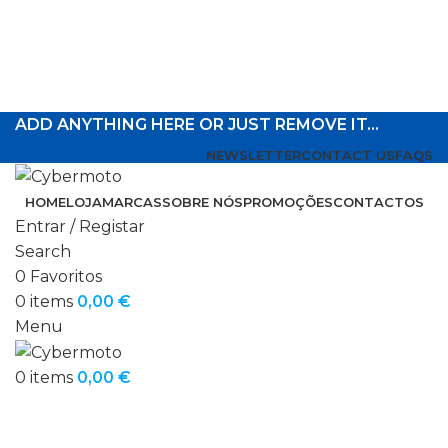
ADD ANYTHING HERE OR JUST REMOVE IT…
NEWSLETTER
CONTACT US
FAQS
HOME
LOJA
MARCAS
SOBRE NÓS
PROMOÇÕES
CONTACTOS
Entrar / Registar
Search
0
Favoritos
Click to enlarge
0
items
0,00
€
Menu
0
items
0,00
€