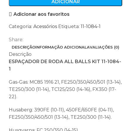
DE
ADICIONAR
RODA
Adicionar aos favoritos
ALL
BALLS
Categoria:
Acessórios
Etiqueta:
11-1084-1
KIT
11-
Share:
1084-
DESCRIÇÃO
INFORMAÇÃO ADICIONAL
AVALIAÇÕES (0)
1
Descrição
ESPAÇADOR DE RODA ALL BALLS KIT 11-1084-
1
Gas-Gas: MC85 1916 21, FE250/350/450/501 (13-14),
TE250/300 (11-14), TC125/250 (14-16), FX350 (17-
22).
Husaberg: 390FE (10-11), 450FE/650FE (04-11),
FE250/350/450/501 (13-14), TE250/300 (11-14).
Husqvarna: FC 250/350 (14-15),