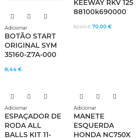
KEEWAY RKV 125
88100k690000
O
O
70,00
€
82,00
€
Adicionar
preço
preço
BOTÃO START
original
atual
ORIGINAL SYM
era:
é:
35160-Z7A-000
82,00 €.
70,00 €.
8,44
€
Adicionar
Adicionar
ESPAÇADOR DE
MANETE
RODA ALL
ESQUERDA
BALLS KIT 11-
HONDA NC750X