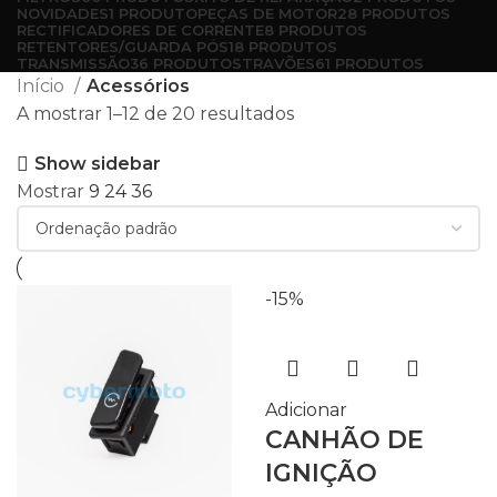
NOVIDADES
1 PRODUTO
PEÇAS DE MOTOR
28 PRODUTOS
RECTIFICADORES DE CORRENTE
8 PRODUTOS
RETENTORES/GUARDA PÓS
18 PRODUTOS
TRANSMISSÃO
36 PRODUTOS
TRAVÕES
61 PRODUTOS
Início
Acessórios
A mostrar 1–12 de 20 resultados
Show sidebar
Mostrar
9
24
36
-15%
Adicionar
CANHÃO DE
IGNIÇÃO