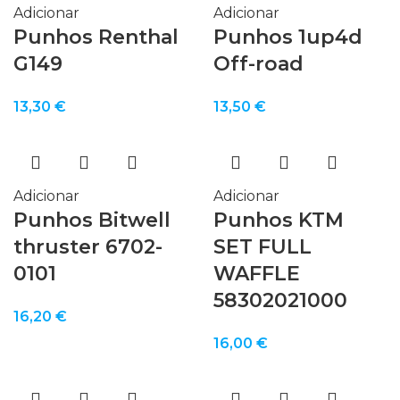
Adicionar
Adicionar
Punhos Renthal
Punhos 1up4d
G149
Off-road
13,30
€
13,50
€
Adicionar
Adicionar
Punhos Bitwell
Punhos KTM
thruster 6702-
SET FULL
0101
WAFFLE
58302021000
16,20
€
16,00
€