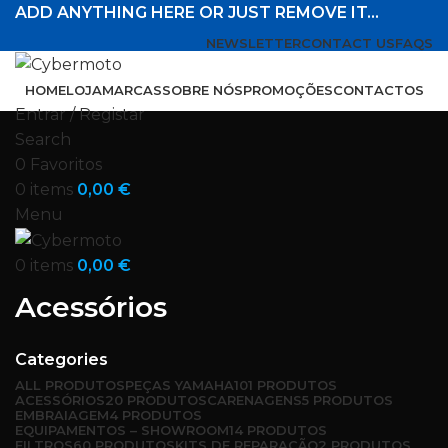
ADD ANYTHING HERE OR JUST REMOVE IT…
NEWSLETTER
CONTACT US
FAQS
HOME
LOJA
MARCAS
SOBRE NÓS
PROMOÇÕES
CONTACTOS
Entrar / Registar
Search
0
Favoritos
0
items
0,00
€
Menu
0
items
0,00
€
Acessórios
Categories
ALL
PRODUTOS
PEÇAS YAMAHA
101 PRODUTOS
ACESSÓRIOS
20 PRODUTOS
CARENAGENS
5 PRODUTOS
EMBRAIAGEM
4 PRODUTOS
EQUIPAMENTOS – SHOWROOM
14 PRODUTOS
FILTROS
60 PRODUTOS
KITS DE REPARAÇÃO
2 PRODUTOS