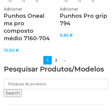
Adicionar
Adicionar
Punhos Oneal
Punhos Pro grip
mx pro
794
composto
9,85
€
médio 7160-704
10,60
€
1
2
→
Pesquisar Produtos/modelos
Search