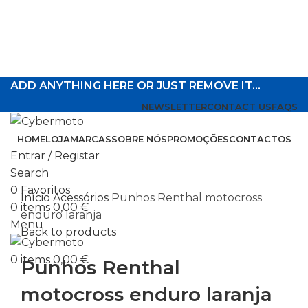
ADD ANYTHING HERE OR JUST REMOVE IT…
NEWSLETTER
CONTACT US
FAQS
HOME
LOJA
MARCAS
SOBRE NÓS
PROMOÇÕES
CONTACTOS
Entrar / Registar
Search
Click to enlarge
0
Favoritos
Início
Acessórios
Punhos Renthal motocross
0
items
0,00
€
enduro laranja
Menu
Back to products
0
items
0,00
€
Punhos Renthal
motocross enduro laranja