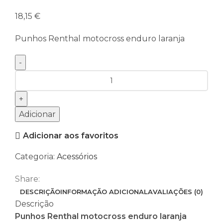
18,15
€
Punhos Renthal motocross enduro laranja
Quantidade
de
Punhos
Renthal
Adicionar
motocross
Adicionar aos favoritos
enduro
laranja
Categoria:
Acessórios
Share:
DESCRIÇÃO
INFORMAÇÃO ADICIONAL
AVALIAÇÕES (0)
Descrição
Punhos Renthal motocross enduro laranja