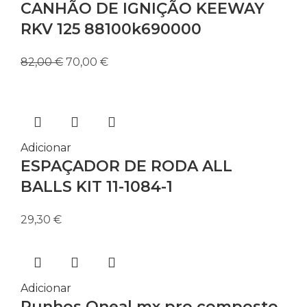
CANHÃO DE IGNIÇÃO KEEWAY
RKV 125 88100k690000
O
O
82,00
€
70,00
€
preço
preço
original
atual
era:
é:
82,00 €.
70,00 €.
Adicionar
ESPAÇADOR DE RODA ALL
BALLS KIT 11-1084-1
29,30
€
Adicionar
Punhos Oneal mx pro composto