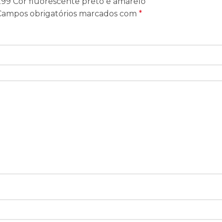
-299 Cor fluorescente preto e amarelo”
Campos obrigatórios marcados com
*