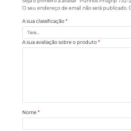
Seja o primeiro a avaliar “Punhos Progrip 732
O seu endereço de email não será publicado.
A sua classificação
*
A sua avaliação sobre o produto
*
Nome
*