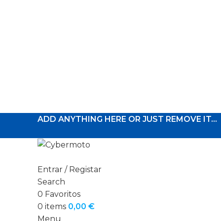
ADD ANYTHING HERE OR JUST REMOVE IT…
Entrar / Registar
Search
0
Favoritos
0
items
0,00
€
Menu