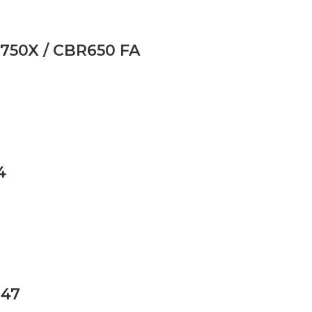
50X / CBR650 FA
4
147