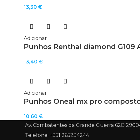
13,30
€
Adicionar
Punhos Renthal diamond G109 
13,40
€
Adicionar
Punhos Oneal mx pro composto
10,60
€
Av. Combatentes da Grande Guerra 62B 2900
Telefone: +351 265234244