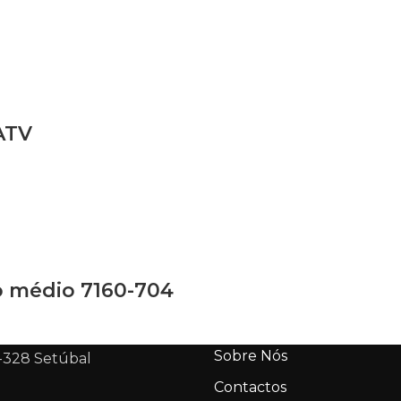
ATV
 médio 7160-704
Sobre Nós
-328 Setúbal
Contactos