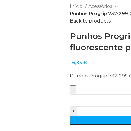
Início
Acessórios
Punhos Progrip 732-299 
Back to products
Punhos Progri
fluorescente 
16,35
€
Punhos Progrip 732-299 C
Quantidade
de
Punhos
Progrip
732-