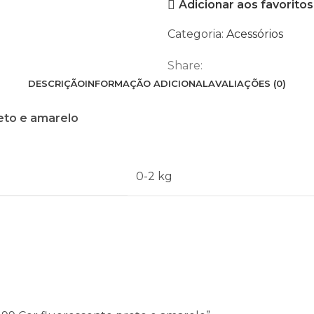
Adicionar aos favoritos
299
Cor
Categoria:
Acessórios
fluorescente
preto
Share:
e
DESCRIÇÃO
INFORMAÇÃO ADICIONAL
AVALIAÇÕES (0)
amarelo
reto e amarelo
0-2 kg