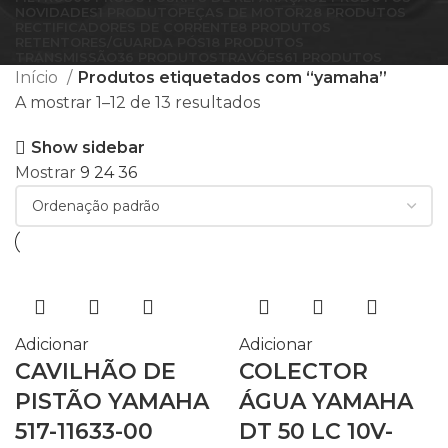
NOVIDADES
1 PRODUTO
PEÇAS DE MOTOR
28 PRODUTOS
RECTIFICADORES DE CORRENTE
8 PRODUTOS
RETENTORES/GUARDA PÓS
18 PRODUTOS
TRANSMISSÃO
36 PRODUTOS
TRAVÕES
61 PRODUTOS
Início
Produtos etiquetados com “yamaha”
A mostrar 1–12 de 13 resultados
Show sidebar
Mostrar
9
24
36
Adicionar
Adicionar
CAVILHÃO DE
COLECTOR
PISTÃO YAMAHA
ÁGUA YAMAHA
517-11633-00
DT 50 LC 10V-