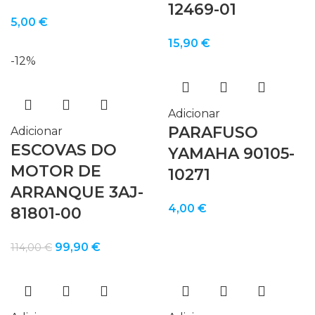
12469-01
5,00
€
15,90
€
-12%
Adicionar
PARAFUSO
Adicionar
ESCOVAS DO
YAMAHA 90105-
MOTOR DE
10271
ARRANQUE 3AJ-
4,00
€
81801-00
O
O
99,90
€
114,00
€
preço
preço
original
atual
era:
é: