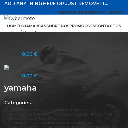
ADD ANYTHING HERE OR JUST REMOVE IT…
NEWSLETTER
CONTACT US
FAQS
HOME
LOJA
MARCAS
SOBRE NÓS
PROMOÇÕES
CONTACTOS
Entrar / Registar
Search
0
Favoritos
0
items
0,00
€
Menu
0
items
0,00
€
yamaha
Categories
ALL
PRODUTOS
PEÇAS YAMAHA
101 PRODUTOS
ACESSÓRIOS
20 PRODUTOS
CARENAGENS
5 PRODUTOS
EMBRAIAGEM
4 PRODUTOS
EQUIPAMENTOS – SHOWROOM
14 PRODUTOS
FILTROS
60 PRODUTOS
KITS DE REPARAÇÃO
2 PRODUTOS