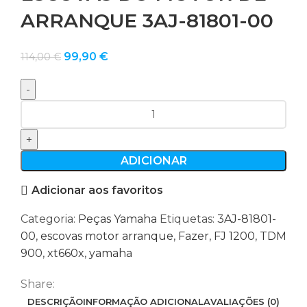
ARRANQUE 3AJ-81801-00
O
O
99,90
€
114,00
€
preço
preço
original
atual
era:
é:
Quantidade
114,00 €.
99,90 €.
de
ESCOVAS
DO
ADICIONAR
MOTOR
Adicionar aos favoritos
DE
ARRANQUE
Categoria:
Peças Yamaha
Etiquetas:
3AJ-81801-
3AJ-
00
,
escovas motor arranque
,
Fazer
,
FJ 1200
,
TDM
81801-
900
,
xt660x
,
yamaha
00
Share:
DESCRIÇÃO
INFORMAÇÃO ADICIONAL
AVALIAÇÕES (0)