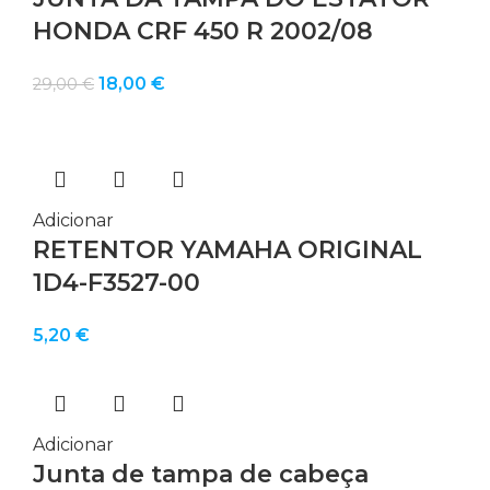
HONDA CRF 450 R 2002/08
O
O
18,00
€
29,00
€
preço
preço
original
atual
era:
é:
29,00 €.
18,00 €.
Adicionar
RETENTOR YAMAHA ORIGINAL
1D4-F3527-00
5,20
€
Adicionar
Junta de tampa de cabeça