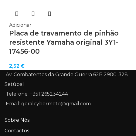
Adicionar
Placa de travamento de pinhão
resistente Yamaha original 3Y1-
17456-00
2,52
€
Av. Combatentes da Grande Guerra 62B 2900-328
Setúbal
Telefone: +351 265234244
Email: geralcybermoto@gmail.com
Sobre Nós
Contactos