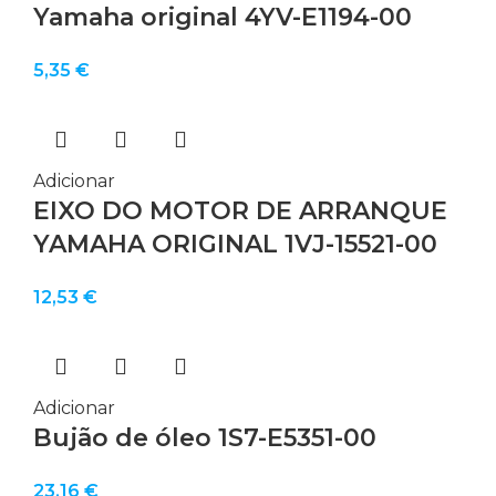
Yamaha original 4YV-E1194-00
5,35
€
Adicionar
EIXO DO MOTOR DE ARRANQUE
YAMAHA ORIGINAL 1VJ-15521-00
12,53
€
Adicionar
Bujão de óleo 1S7-E5351-00
23,16
€