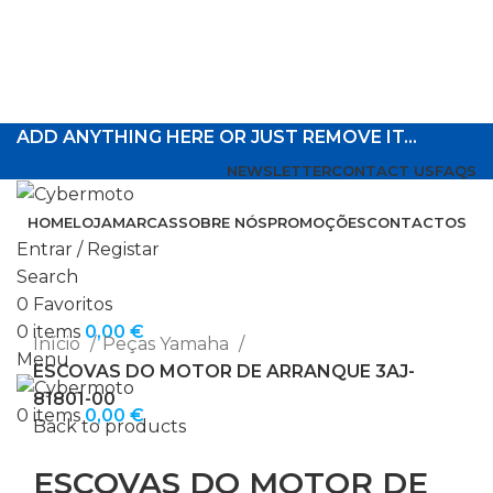
ADD ANYTHING HERE OR JUST REMOVE IT…
NEWSLETTER
CONTACT US
FAQS
HOME
LOJA
MARCAS
SOBRE NÓS
PROMOÇÕES
CONTACTOS
Entrar / Registar
-12%
Search
0
Favoritos
Click to enlarge
0
items
0,00
€
Início
Peças Yamaha
Menu
ESCOVAS DO MOTOR DE ARRANQUE 3AJ-
81801-00
0
items
0,00
€
Back to products
ESCOVAS DO MOTOR DE