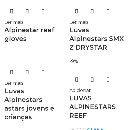
Ler mais
Ler mais
Alpinestar reef
Luvas
gloves
Alpinestars SMX
Z DRYSTAR
-9%
Ler mais
Luvas
Adicionar
LUVAS
Alpinestars
ALPINESTARS
astars jovens e
REEF
crianças
O
O
41,95
€
46,00
€