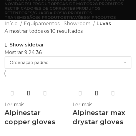
NOVIDADES
1 PRODUTO
PEÇAS DE MOTOR
28 PRODUTOS
RECTIFICADORES DE CORRENTE
8 PRODUTOS
RETENTORES/GUARDA PÓS
18 PRODUTOS
TRANSMISSÃO
36 PRODUTOS
TRAVÕES
61 PRODUTOS
Início
Equipamentos - Showroom
Luvas
A mostrar todos os 10 resultados
Show sidebar
Mostrar
9
24
36
Ler mais
Ler mais
Alpinestar
Alpinestar max
copper gloves
drystar gloves