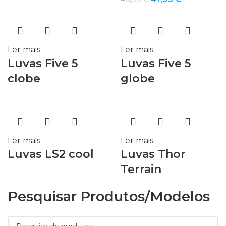
preço
preço
original
atual
era:
é:
46,00 €.
41,95 €.
Ler mais
Ler mais
Luvas Five 5
Luvas Five 5
clobe
globe
Ler mais
Ler mais
Luvas LS2 cool
Luvas Thor
Terrain
Pesquisar Produtos/modelos