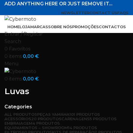
ADD ANYTHING HERE OR JUST REMOVE IT…
NEWSLETTER
CONTACT US
FAQS
HOME
LOJA
MARCAS
SOBRE NÓS
PROMOÇÕES
CONTACTOS
Entrar / Registar
Search
0
Favoritos
0
items
0,00
€
Menu
0
items
0,00
€
Luvas
Categories
ALL
PRODUTOS
PEÇAS YAMAHA
101 PRODUTOS
ACESSÓRIOS
20 PRODUTOS
CARENAGENS
5 PRODUTOS
EMBRAIAGEM
4 PRODUTOS
EQUIPAMENTOS – SHOWROOM
14 PRODUTOS
FILTROS
60 PRODUTOS
KITS DE REPARAÇÃO
2 PRODUTOS