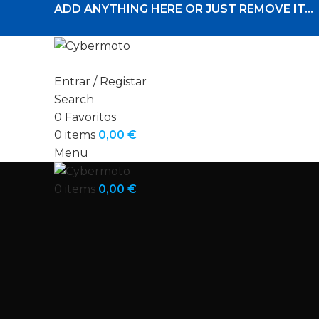
ADD ANYTHING HERE OR JUST REMOVE IT…
Entrar / Registar
Search
0
Favoritos
0
items
0,00
€
Menu
0
items
0,00
€