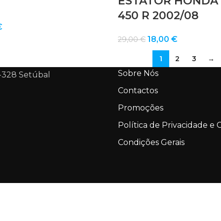
ESTATOR HONDA
450 R 2002/08
€
O
O
18,00
€
29,00
€
preço
preço
1
2
3
→
original
atual
Sobre Nós
-328 Setúbal
era:
é:
29,00 €.
18,00 €.
Contactos
Promoções
Política de Privacidade e 
Condições Gerais