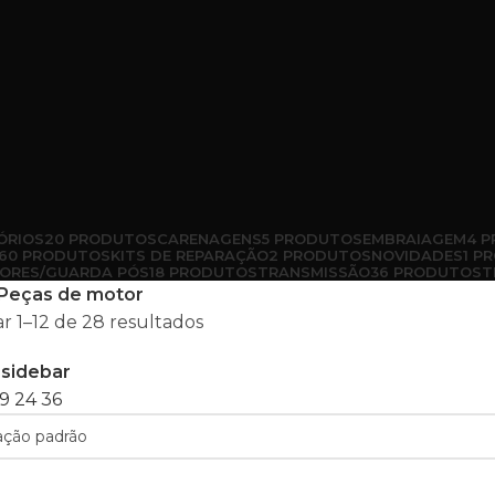
ÓRIOS
20 PRODUTOS
CARENAGENS
5 PRODUTOS
EMBRAIAGEM
4 
60 PRODUTOS
KITS DE REPARAÇÃO
2 PRODUTOS
NOVIDADES
1 P
ORES/GUARDA PÓS
18 PRODUTOS
TRANSMISSÃO
36 PRODUTOS
T
Peças de motor
r 1–12 de 28 resultados
sidebar
9
24
36