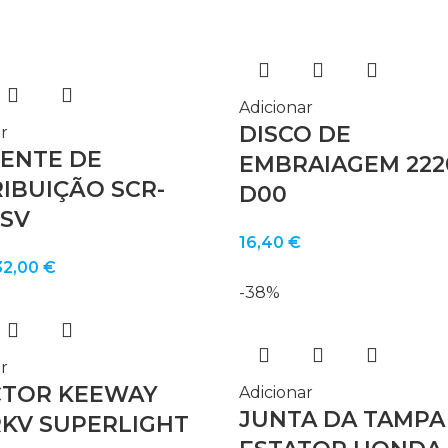
Adicionar
DISCO DE
r
ENTE DE
EMBRAIAGEM 2220
RIBUIÇÃO SCR-
D00
 SV
16,40
€
O
O
32,00
€
preço
preço
-38%
riginal
atual
ra:
é:
5,00 €.
32,00 €.
r
CTOR KEEWAY
Adicionar
JUNTA DA TAMPA
RKV SUPERLIGHT