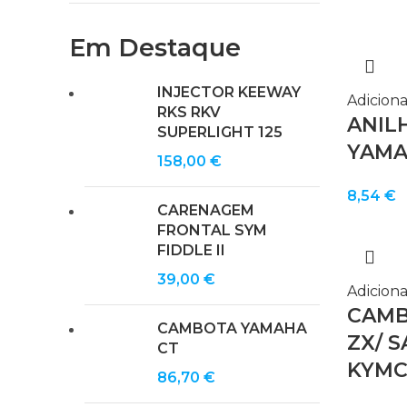
Em Destaque
INJECTOR KEEWAY
Adiciona
RKS RKV
ANIL
SUPERLIGHT 125
YAMAH
158,00
€
8,54
€
CARENAGEM
FRONTAL SYM
FIDDLE II
39,00
€
Adiciona
CAMB
CAMBOTA YAMAHA
ZX/ 
CT
KYMC
86,70
€