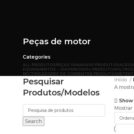
Peças de motor
Categories
ALL
PRODUTOS
PEÇAS YAMAHA
101 PRODUTOS
ACESS
EQUIPAMENTOS – SHOWROOM
14 PRODUTOS
FILTROS
RECTIFICADORES DE CORRENTE
8 PRODUTOS
RETENT
Pesquisar
Início
A mostra
Produtos/modelos
Show 
Mostrar
Search