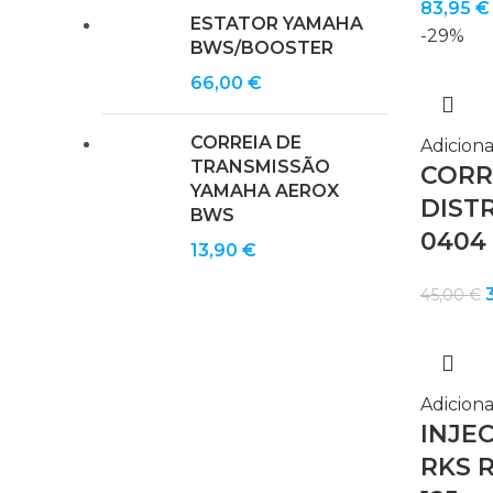
83,95
€
ESTATOR YAMAHA
-29%
BWS/BOOSTER
66,00
€
CORREIA DE
Adiciona
TRANSMISSÃO
CORR
YAMAHA AEROX
DIST
BWS
0404
13,90
€
45,00
€
o
e
4
Adiciona
INJE
RKS 