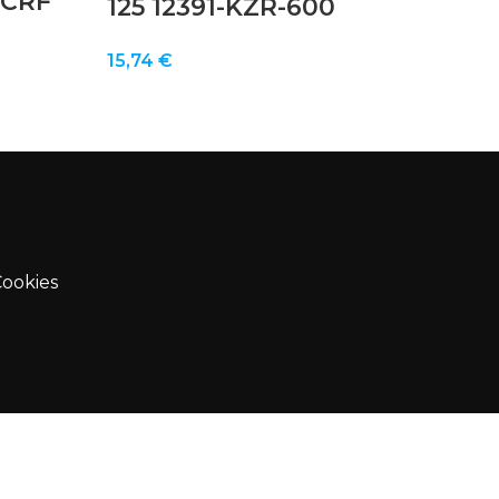
 CRF
125 12391-KZR-600
15,74
€
Cookies