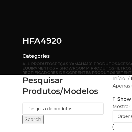
HFA4920
Categories
ALL
PRODUTOS
PEÇAS YAMAHA
101 PRODUTOS
ACESS
EQUIPAMENTOS – SHOWROOM
14 PRODUTOS
FILTROS
RECTIFICADORES DE CORRENTE
8 PRODUTOS
RETENT
Pesquisar
Início
Apenas 
Produtos/modelos
Show 
Mostrar
Search