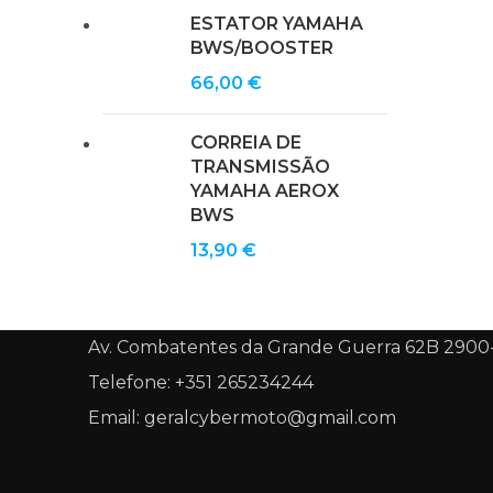
ESTATOR YAMAHA
BWS/BOOSTER
66,00
€
CORREIA DE
TRANSMISSÃO
YAMAHA AEROX
BWS
13,90
€
Av. Combatentes da Grande Guerra 62B 2900
Telefone: +351 265234244
Email: geralcybermoto@gmail.com