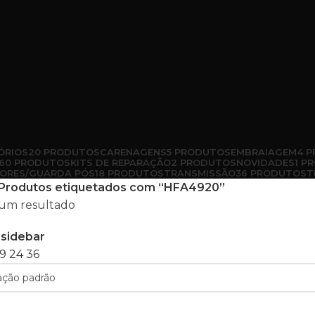
ÓRIOS
20 PRODUTOS
CARENAGENS
5 PRODUTOS
EMBRAIAGEM
4 
60 PRODUTOS
KITS DE REPARAÇÃO
2 PRODUTOS
NOVIDADES
1 P
ORES/GUARDA PÓS
18 PRODUTOS
TRANSMISSÃO
36 PRODUTOS
T
Produtos etiquetados com “HFA4920”
um resultado
sidebar
9
24
36