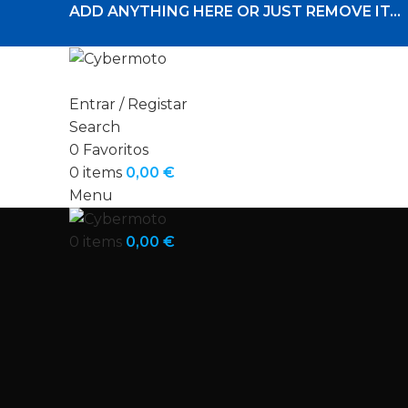
ADD ANYTHING HERE OR JUST REMOVE IT…
Entrar / Registar
Search
0
Favoritos
0
items
0,00
€
Menu
0
items
0,00
€