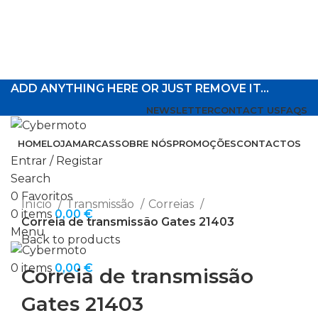
ADD ANYTHING HERE OR JUST REMOVE IT…
NEWSLETTER
CONTACT US
FAQS
HOME
LOJA
MARCAS
SOBRE NÓS
PROMOÇÕES
CONTACTOS
Entrar / Registar
Search
Click to enlarge
0
Favoritos
Início
Transmissão
Correias
0
items
0,00
€
Correia de transmissão Gates 21403
Menu
Back to products
0
items
0,00
€
Correia de transmissão
Gates 21403