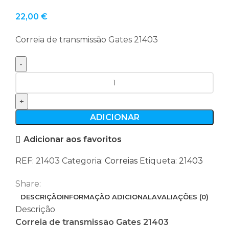
22,00
€
Correia de transmissão Gates 21403
Quantidade
de
Correia
de
ADICIONAR
transmissão
Adicionar aos favoritos
Gates
21403
REF:
21403
Categoria:
Correias
Etiqueta:
21403
Share:
DESCRIÇÃO
INFORMAÇÃO ADICIONAL
AVALIAÇÕES (0)
Descrição
Correia de transmissão Gates 21403