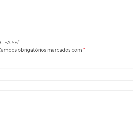
BC FA158”
Campos obrigatórios marcados com
*