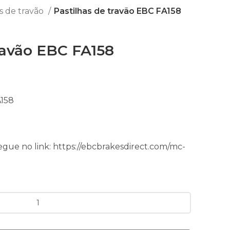
as de travão
Pastilhas de travão EBC FA158
ravão EBC FA158
A158
egue no link: https://ebcbrakesdirect.com/mc-