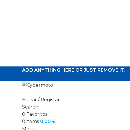
ADD ANYTHING HERE OR JUST REMOVE IT…
Entrar / Registar
Search
0
Favoritos
0
items
0,00
€
Menu