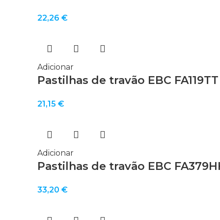
22,26
€
Adicionar
Pastilhas de travão EBC FA119TT
21,15
€
Adicionar
Pastilhas de travão EBC FA379
33,20
€