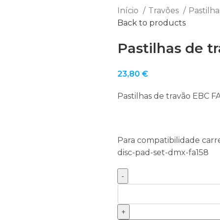
Início
Travões
Pastilh
Back to products
Pastilhas de t
23,80
€
Pastilhas de travão EBC F
Para compatibilidade carr
disc-pad-set-dmx-fa158
Quantidade
de
Pastilhas