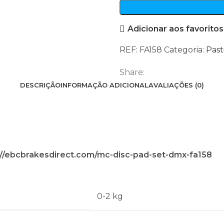
de
travão
Adicionar aos favoritos
EBC
FA158
REF:
FA158
Categoria:
Past
Share:
DESCRIÇÃO
INFORMAÇÃO ADICIONAL
AVALIAÇÕES (0)
ps://ebcbrakesdirect.com/mc-disc-pad-set-dmx-fa158
0-2 kg