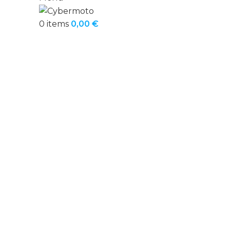
0
items
0,00
€
Click to enlarge