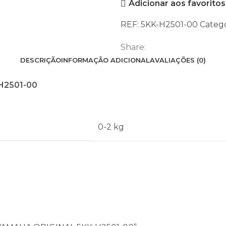
Adicionar aos favoritos
YAMAHA
ORIGINAL
REF:
5KK-H2501-00
Catego
5KK-
H2501-
Share:
00
DESCRIÇÃO
INFORMAÇÃO ADICIONAL
AVALIAÇÕES (0)
H2501-00
0-2 kg