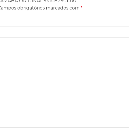
O YAMAHA ORIGINAL 5KK-H2501-00”
Campos obrigatórios marcados com
*