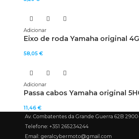
Adicionar
Eixo de roda Yamaha original 4G
58,05
€
Adicionar
Passa cabos Yamaha original 5H
11,46
€
Av. Combatentes da Grande Guerra 62B 2900
Telefone: +351 265234244
Email: geralcybermoto@gmail.com