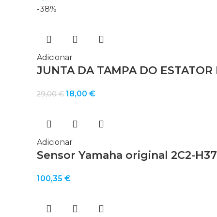
-38%
Adicionar
JUNTA DA TAMPA DO ESTATOR 
O
O
18,00
€
29,00
€
preço
preço
original
atual
era:
é:
29,00 €.
18,00 €.
Adicionar
Sensor Yamaha original 2C2-H37
100,35
€