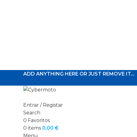
ADD ANYTHING HERE OR JUST REMOVE IT…
Entrar / Registar
Search
0
Favoritos
0
items
0,00
€
Menu