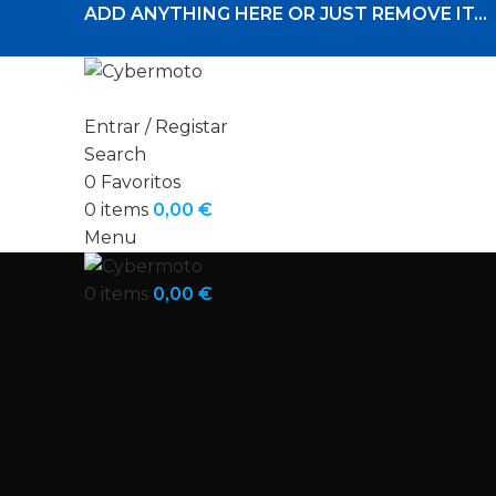
ADD ANYTHING HERE OR JUST REMOVE IT…
Entrar / Registar
Search
0
Favoritos
0
items
0,00
€
Menu
0
items
0,00
€