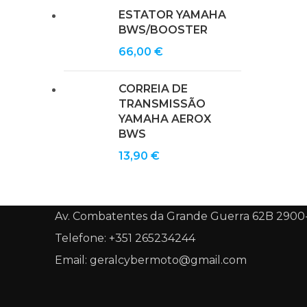
ESTATOR YAMAHA
BWS/BOOSTER
66,00
€
CORREIA DE
TRANSMISSÃO
YAMAHA AEROX
BWS
13,90
€
Av. Combatentes da Grande Guerra 62B 2900
Telefone: +351 265234244
Email: geralcybermoto@gmail.com