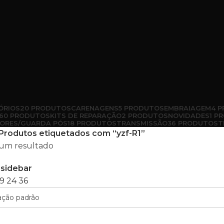
ÓRIOS
20 PRODUTOS
CARENAGENS
5 PRODUTOS
EMBRAIAGEM
4 
60 PRODUTOS
KITS DE REPARAÇÃO
2 PRODUTOS
NOVIDADES
1 P
ORES/GUARDA PÓS
18 PRODUTOS
TRANSMISSÃO
36 PRODUTOS
T
Produtos etiquetados com “yzf-R1”
um resultado
sidebar
9
24
36