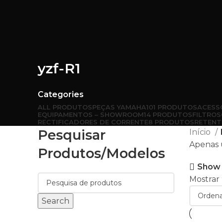
yzf-R1
Categories
ALL
PRODUTOS
PEÇAS YAMAHA
101 PRODUTOS
ACESS
EQUIPAMENTOS – SHOWROOM
14 PRODUTOS
FILTROS
RECTIFICADORES DE CORRENTE
8 PRODUTOS
RETENT
Pesquisar
Início
Apenas 
Produtos/modelos
Show 
Mostrar
Search