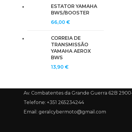
ESTATOR YAMAHA
BWS/BOOSTER
66,00
€
CORREIA DE
TRANSMISSÃO
YAMAHA AEROX
BWS
13,90
€
Av. Combatentes da Grande Guerra 62B 2900
Telefone: +351 265234244
Email: geralcybermoto@gmail.com