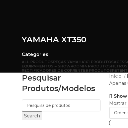
YAMAHA XT350
Categories
ALL
PRODUTOS
PEÇAS YAMAHA
101 PRODUTOS
ACESS
EQUIPAMENTOS – SHOWROOM
14 PRODUTOS
FILTROS
RECTIFICADORES DE CORRENTE
8 PRODUTOS
RETENT
Pesquisar
Início
Apenas 
Produtos/modelos
Show 
Mostrar
Search