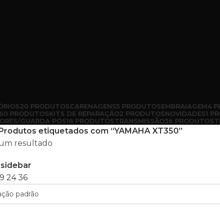
ÓRIOS
20 PRODUTOS
CARENAGENS
5 PRODUTOS
EMBRAIAGEM
4 
60 PRODUTOS
KITS DE REPARAÇÃO
2 PRODUTOS
NOVIDADES
1 P
ORES/GUARDA PÓS
18 PRODUTOS
TRANSMISSÃO
36 PRODUTOS
T
Produtos etiquetados com “YAMAHA XT350”
um resultado
sidebar
9
24
36