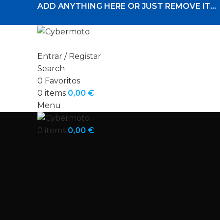
ADD ANYTHING HERE OR JUST REMOVE IT…
Entrar / Registar
Search
0
Favoritos
0
items
0,00
€
Menu
0
items
0,00
€