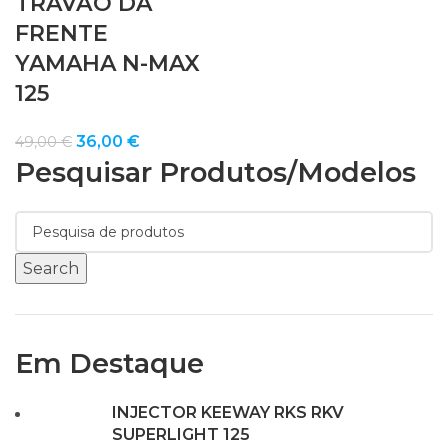
TRAVÃO DA
FRENTE
YAMAHA N-MAX
125
O
O
36,00
€
49,00
€
Pesquisar Produtos/modelos
preço
preço
original
atual
era:
é:
49,00 €.
36,00 €.
Search
Em Destaque
INJECTOR KEEWAY RKS RKV
SUPERLIGHT 125