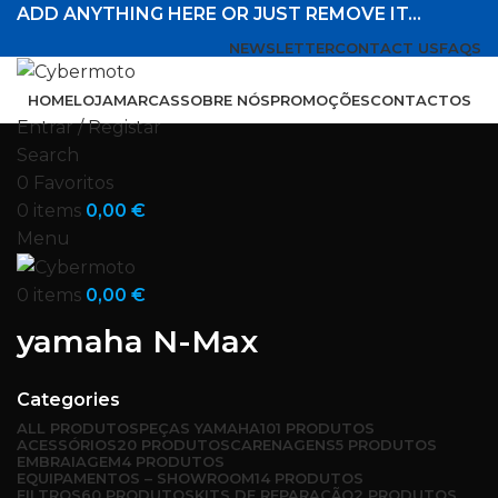
ADD ANYTHING HERE OR JUST REMOVE IT…
NEWSLETTER
CONTACT US
FAQS
HOME
LOJA
MARCAS
SOBRE NÓS
PROMOÇÕES
CONTACTOS
Entrar / Registar
Search
0
Favoritos
0
items
0,00
€
Menu
0
items
0,00
€
yamaha N-Max
Categories
ALL
PRODUTOS
PEÇAS YAMAHA
101 PRODUTOS
ACESSÓRIOS
20 PRODUTOS
CARENAGENS
5 PRODUTOS
EMBRAIAGEM
4 PRODUTOS
EQUIPAMENTOS – SHOWROOM
14 PRODUTOS
FILTROS
60 PRODUTOS
KITS DE REPARAÇÃO
2 PRODUTOS