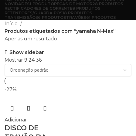
NOVIDADES
1 PRODUTO
PEÇAS DE MOTOR
28 PRODUTOS
RECTIFICADORES DE CORRENTE
8 PRODUTOS
RETENTORES/GUARDA PÓS
18 PRODUTOS
TRANSMISSÃO
36 PRODUTOS
TRAVÕES
61 PRODUTOS
Início
Produtos etiquetados com “yamaha N-Max”
Apenas um resultado
Show sidebar
Mostrar
9
24
36
-27%
Adicionar
DISCO DE