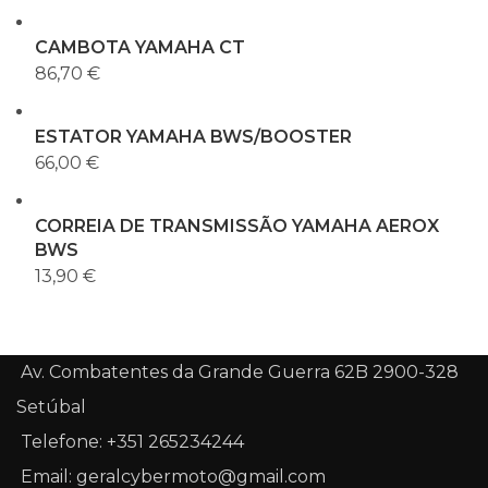
CAMBOTA YAMAHA CT
86,70
€
ESTATOR YAMAHA BWS/BOOSTER
66,00
€
CORREIA DE TRANSMISSÃO YAMAHA AEROX
BWS
13,90
€
Av. Combatentes da Grande Guerra 62B 2900-328
Setúbal
Telefone: +351 265234244
Email: geralcybermoto@gmail.com