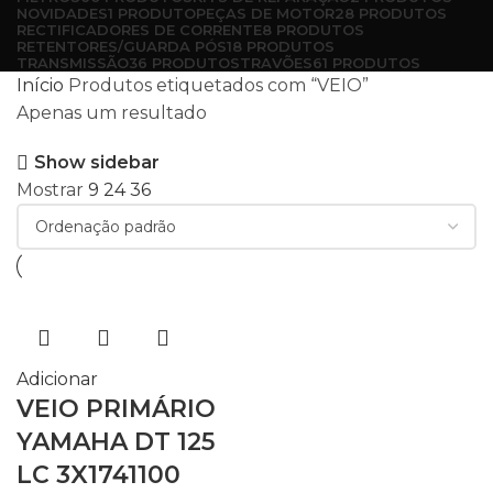
NOVIDADES
1 PRODUTO
PEÇAS DE MOTOR
28 PRODUTOS
RECTIFICADORES DE CORRENTE
8 PRODUTOS
RETENTORES/GUARDA PÓS
18 PRODUTOS
TRANSMISSÃO
36 PRODUTOS
TRAVÕES
61 PRODUTOS
Início
Produtos etiquetados com “VEIO”
Apenas um resultado
Show sidebar
Mostrar
9
24
36
Adicionar
VEIO PRIMÁRIO
YAMAHA DT 125
LC 3X1741100