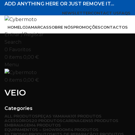
ADD ANYTHING HERE OR JUST REMOVE IT…
NEWSLETTER
CONTACT US
FAQS
HOME
LOJA
MARCAS
SOBRE NÓS
PROMOÇÕES
CONTACTOS
Entrar / Registar
Search
0
Favoritos
0
items
0,00
€
Menu
0
items
0,00
€
VEIO
Categories
ALL
PRODUTOS
PEÇAS YAMAHA
101 PRODUTOS
ACESSÓRIOS
20 PRODUTOS
CARENAGENS
5 PRODUTOS
EMBRAIAGEM
4 PRODUTOS
EQUIPAMENTOS – SHOWROOM
14 PRODUTOS
FILTROS
60 PRODUTOS
KITS DE REPARAÇÃO
2 PRODUTOS