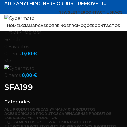
ADD ANYTHING HERE OR JUST REMOVE IT…
NEWSLETTER
CONTACT US
FAQS
HOME
LOJA
MARCAS
SOBRE NÓS
PROMOÇÕES
CONTACTOS
Entrar / Registar
Search
0
Favoritos
0
items
0,00
€
Menu
0
items
0,00
€
SFA199
Categories
ALL
PRODUTOS
PEÇAS YAMAHA
101 PRODUTOS
ACESSÓRIOS
20 PRODUTOS
CARENAGENS
5 PRODUTOS
EMBRAIAGEM
4 PRODUTOS
EQUIPAMENTOS – SHOWROOM
14 PRODUTOS
FILTROS
60 PRODUTOS
KITS DE REPARAÇÃO
2 PRODUTOS