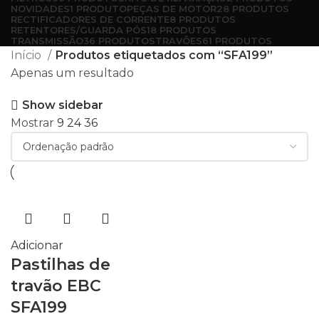
NOVIDADES
1 PRODUTO
PEÇAS DE MOTOR
28 PRODUTOS
RECTIFICADORES DE CORRENTE
8 PRODUTOS
RETENTORES/GUARDA PÓS
18 PRODUTOS
TRANSMISSÃO
36 PRODUTOS
TRAVÕES
61 PRODUTOS
Início
Produtos etiquetados com “SFA199”
Apenas um resultado
Show sidebar
Mostrar
9
24
36
Adicionar
Pastilhas de
travão EBC
SFA199