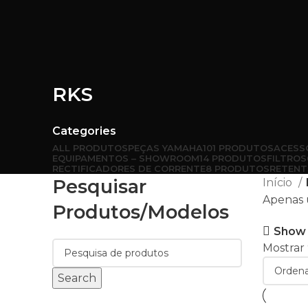
RKS
Categories
ALL
PRODUTOS
PEÇAS YAMAHA
101 PRODUTOS
ACESS
EQUIPAMENTOS – SHOWROOM
14 PRODUTOS
FILTROS
RECTIFICADORES DE CORRENTE
8 PRODUTOS
RETENT
Pesquisar
Início
Apenas 
Produtos/modelos
Show 
Mostrar
Search