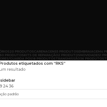
ÓRIOS
20 PRODUTOS
CARENAGENS
5 PRODUTOS
EMBRAIAGEM
4 
60 PRODUTOS
KITS DE REPARAÇÃO
2 PRODUTOS
NOVIDADES
1 P
ORES/GUARDA PÓS
18 PRODUTOS
TRANSMISSÃO
36 PRODUTOS
T
Produtos etiquetados com “RKS”
um resultado
sidebar
9
24
36