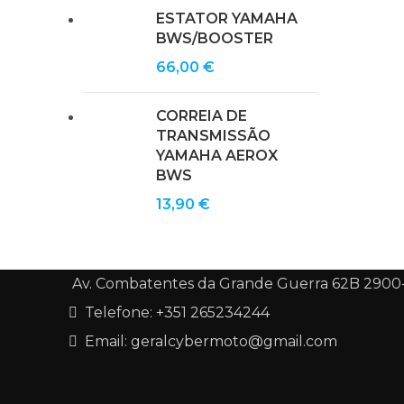
ESTATOR YAMAHA
BWS/BOOSTER
66,00
€
CORREIA DE
TRANSMISSÃO
YAMAHA AEROX
BWS
13,90
€
Av. Combatentes da Grande Guerra 62B 2900
Telefone: +351 265234244
Email: geralcybermoto@gmail.com