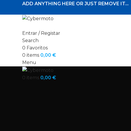
ADD ANYTHING HERE OR JUST REMOVE IT…
Entrar / Registar
Search
0
Favoritos
0
items
0,00
€
Menu
0
items
0,00
€