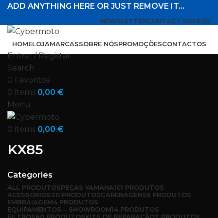
ADD ANYTHING HERE OR JUST REMOVE IT…
NEWSLETTER
CONTACT US
FAQS
HOME
LOJA
MARCAS
SOBRE NÓS
PROMOÇÕES
CONTACTOS
Entrar / Registar
Search
0
Favoritos
0
items
0,00
€
Menu
0
items
0,00
€
KX85
Categories
ALL
PRODUTOS
PEÇAS YAMAHA
101 PRODUTOS
ACESSÓRIOS
20 PRODUTOS
CARENAGENS
5 PRODUTOS
EMBRAIAGEM
4 PRODUTOS
EQUIPAMENTOS – SHOWROOM
14 PRODUTOS
FILTROS
60 PRODUTOS
KITS DE REPARAÇÃO
2 PRODUTOS