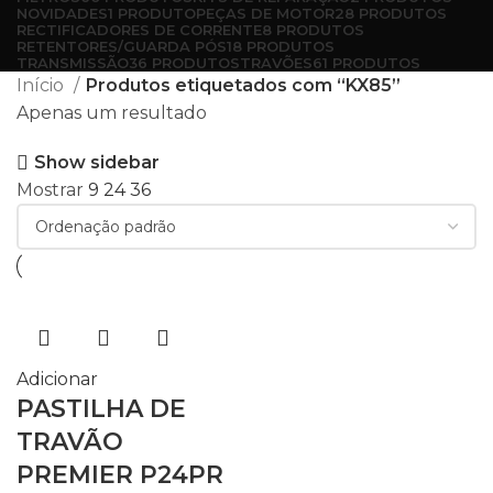
NOVIDADES
1 PRODUTO
PEÇAS DE MOTOR
28 PRODUTOS
RECTIFICADORES DE CORRENTE
8 PRODUTOS
RETENTORES/GUARDA PÓS
18 PRODUTOS
TRANSMISSÃO
36 PRODUTOS
TRAVÕES
61 PRODUTOS
Início
Produtos etiquetados com “KX85”
Apenas um resultado
Show sidebar
Mostrar
9
24
36
Adicionar
PASTILHA DE
TRAVÃO
PREMIER P24PR