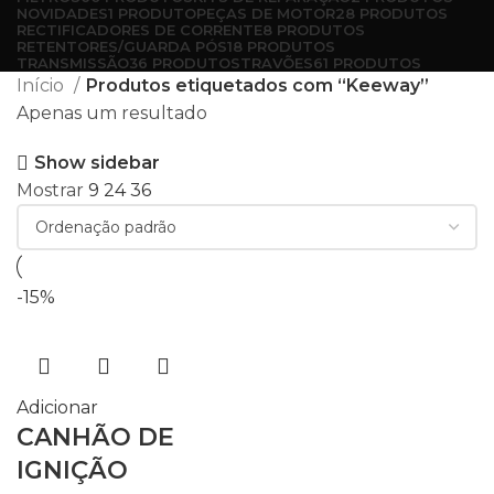
NOVIDADES
1 PRODUTO
PEÇAS DE MOTOR
28 PRODUTOS
RECTIFICADORES DE CORRENTE
8 PRODUTOS
RETENTORES/GUARDA PÓS
18 PRODUTOS
TRANSMISSÃO
36 PRODUTOS
TRAVÕES
61 PRODUTOS
Início
Produtos etiquetados com “Keeway”
Apenas um resultado
Show sidebar
Mostrar
9
24
36
-15%
Adicionar
CANHÃO DE
IGNIÇÃO