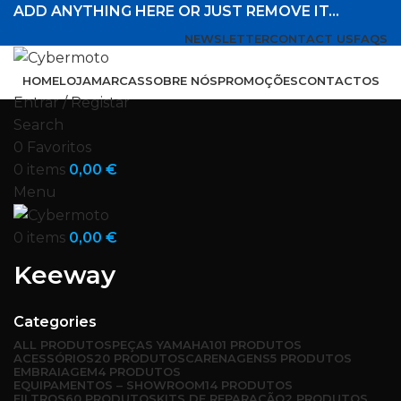
ADD ANYTHING HERE OR JUST REMOVE IT…
NEWSLETTER
CONTACT US
FAQS
HOME
LOJA
MARCAS
SOBRE NÓS
PROMOÇÕES
CONTACTOS
Entrar / Registar
Search
0
Favoritos
0
items
0,00
€
Menu
0
items
0,00
€
Keeway
Categories
ALL
PRODUTOS
PEÇAS YAMAHA
101 PRODUTOS
ACESSÓRIOS
20 PRODUTOS
CARENAGENS
5 PRODUTOS
EMBRAIAGEM
4 PRODUTOS
EQUIPAMENTOS – SHOWROOM
14 PRODUTOS
FILTROS
60 PRODUTOS
KITS DE REPARAÇÃO
2 PRODUTOS