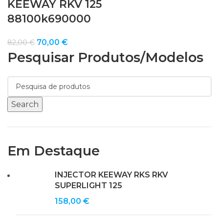
KEEWAY RKV 125
88100k690000
O
O
70,00
€
82,00
€
Pesquisar Produtos/modelos
preço
preço
original
atual
era:
é:
82,00 €.
70,00 €.
Search
Em Destaque
INJECTOR KEEWAY RKS RKV
SUPERLIGHT 125
158,00
€