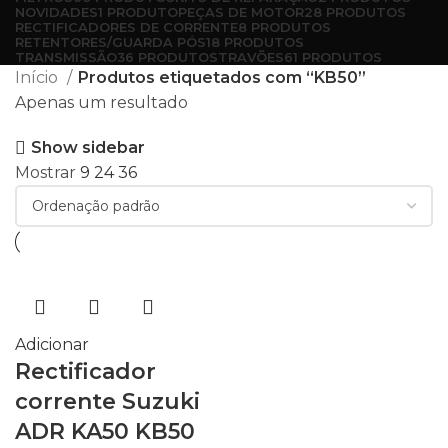
NOVIDADES
1 PRODUTO
PEÇAS DE MOTOR
28 PRODUTOS
RECTIFICADORES DE CORRENTE
8 PRODUTOS
RETENTORES/GUARDA PÓS
18 PRODUTOS
TRANSMISSÃO
36 PRODUTOS
TRAVÕES
61 PRODUTOS
Início
Produtos etiquetados com “KB50”
Apenas um resultado
Show sidebar
Mostrar
9
24
36
Adicionar
Rectificador
corrente Suzuki
ADR KA50 KB50