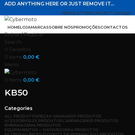
ADD ANYTHING HERE OR JUST REMOVE IT…
NEWSLETTER
CONTACT US
FAQS
HOME
LOJA
MARCAS
SOBRE NÓS
PROMOÇÕES
CONTACTOS
Entrar / Registar
Search
0
Favoritos
0
items
0,00
€
Menu
0
items
0,00
€
KB50
Categories
ALL
PRODUTOS
PEÇAS YAMAHA
101 PRODUTOS
ACESSÓRIOS
20 PRODUTOS
CARENAGENS
5 PRODUTOS
EMBRAIAGEM
4 PRODUTOS
EQUIPAMENTOS – SHOWROOM
14 PRODUTOS
FILTROS
60 PRODUTOS
KITS DE REPARAÇÃO
2 PRODUTOS