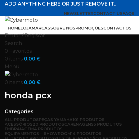
ADD ANYTHING HERE OR JUST REMOVE IT…
NEWSLETTER
CONTACT US
FAQS
HOME
LOJA
MARCAS
SOBRE NÓS
PROMOÇÕES
CONTACTOS
Entrar / Registar
Search
0
Favoritos
0
items
0,00
€
Menu
0
items
0,00
€
honda pcx
Categories
ALL
PRODUTOS
PEÇAS YAMAHA
101 PRODUTOS
ACESSÓRIOS
20 PRODUTOS
CARENAGENS
5 PRODUTOS
EMBRAIAGEM
4 PRODUTOS
EQUIPAMENTOS – SHOWROOM
14 PRODUTOS
FILTROS
60 PRODUTOS
KITS DE REPARAÇÃO
2 PRODUTOS