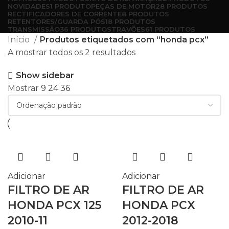
NOVIDADES
1 PRODUTO
PEÇAS DE MOTOR
28 PRODUTOS
RECTIFICADORES DE CORRENTE
8 PRODUTOS
RETENTORES/GUARDA PÓS
18 PRODUTOS
TRANSMISSÃO
36 PRODUTOS
TRAVÕES
61 PRODUTOS
Início
Produtos etiquetados com “honda pcx”
A mostrar todos os 2 resultados
Show sidebar
Mostrar
9
24
36
Adicionar
Adicionar
FILTRO DE AR
FILTRO DE AR
HONDA PCX 125
HONDA PCX
2010-11
2012-2018