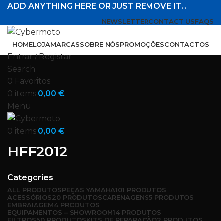
ADD ANYTHING HERE OR JUST REMOVE IT…
NEWSLETTER
CONTACT US
FAQS
HOME
LOJA
MARCAS
SOBRE NÓS
PROMOÇÕES
CONTACTOS
Entrar / Registar
Search
0
Favoritos
0
items
0,00
€
Menu
0
items
0,00
€
HFF2012
Categories
ALL
PRODUTOS
PEÇAS YAMAHA
101 PRODUTOS
ACESSÓRIOS
20 PRODUTOS
CARENAGENS
5 PRODUTOS
EMBRAIAGEM
4 PRODUTOS
EQUIPAMENTOS – SHOWROOM
14 PRODUTOS
FILTROS
60 PRODUTOS
KITS DE REPARAÇÃO
2 PRODUTOS