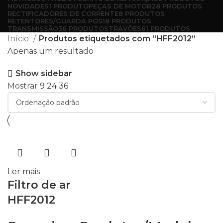
NOVIDADES
1 PRODUTO
PEÇAS DE MOTOR
28 PRODUTOS
RECTIFICADORES DE CORRENTE
8 PRODUTOS
RETENTORES/GUARDA PÓS
18 PRODUTOS
TRANSMISSÃO
36 PRODUTOS
TRAVÕES
61 PRODUTOS
Início
Produtos etiquetados com “HFF2012”
Apenas um resultado
Show sidebar
Mostrar
9
24
36
Ler mais
Filtro de ar
HFF2012