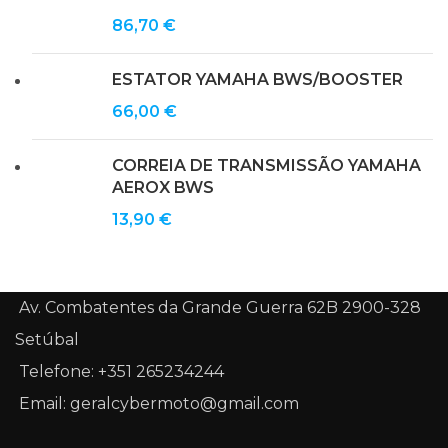
86,70
€
ESTATOR YAMAHA BWS/BOOSTER
66,00
€
CORREIA DE TRANSMISSÃO YAMAHA
AEROX BWS
13,90
€
Av. Combatentes da Grande Guerra 62B 2900-328
Setúbal
Telefone: +351 265234244
Email: geralcybermoto@gmail.com