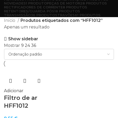
NOVIDADES
1 PRODUTO
PEÇAS DE MOTOR
28 PRODUTOS
RECTIFICADORES DE CORRENTE
8 PRODUTOS
RETENTORES/GUARDA PÓS
18 PRODUTOS
TRANSMISSÃO
36 PRODUTOS
TRAVÕES
61 PRODUTOS
Início
Produtos etiquetados com “HFF1012”
Apenas um resultado
Show sidebar
Mostrar
9
24
36
Adicionar
Filtro de ar
HFF1012