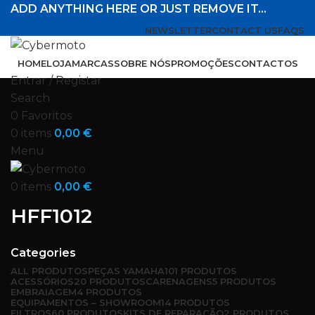
ADD ANYTHING HERE OR JUST REMOVE IT…
NEWSLETTER
CONTACT US
FAQS
HOME
LOJA
MARCAS
SOBRE NÓS
PROMOÇÕES
CONTACTOS
Entrar / Registar
Search
0
Favoritos
0
items
0,00
€
Menu
0
items
0,00
€
HFF1012
Categories
ALL
PRODUTOS
PEÇAS YAMAHA
101 PRODUTOS
ACESSÓRIOS
20 PRODUTOS
CARENAGENS
5 PRODUTOS
EMBRAIAGEM
4 PRODUTOS
EQUIPAMENTOS – SHOWROOM
14 PRODUTOS
FILTROS
60 PRODUTOS
KITS DE REPARAÇÃO
2 PRODUTOS