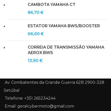
CAMBOTA YAMAHA CT
86,70
€
ESTATOR YAMAHA BWS/BOOSTER
66,00
€
CORREIA DE TRANSMISSÃO YAMAHA
AEROX BWS
13,90
€
Av. Combatentes da Grande Guerra 62B 2900-328
Setúbal
Telefone: +351 265234244
Email: geralcybermoto@gmail.com