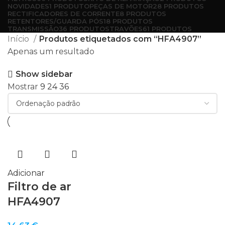
NOVIDADES
1 PRODUTO
PEÇAS DE MOTOR
28 PRODUTOS
RECTIFICADORES DE CORRENTE
8 PRODUTOS
RETENTORES/GUARDA PÓS
18 PRODUTOS
TRANSMISSÃO
36 PRODUTOS
TRAVÕES
61 PRODUTOS
Início
Produtos etiquetados com “HFA4907”
Apenas um resultado
Show sidebar
Mostrar
9
24
36
Adicionar
Filtro de ar
HFA4907