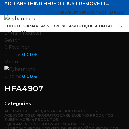
ADD ANYTHING HERE OR JUST REMOVE IT…
NEWSLETTER
CONTACT US
FAQS
HOME
LOJA
MARCAS
SOBRE NÓS
PROMOÇÕES
CONTACTOS
Entrar / Registar
Search
0
Favoritos
0
items
0,00
€
Menu
0
items
0,00
€
HFA4907
Categories
ALL
PRODUTOS
PEÇAS YAMAHA
101 PRODUTOS
ACESSÓRIOS
20 PRODUTOS
CARENAGENS
5 PRODUTOS
EMBRAIAGEM
4 PRODUTOS
EQUIPAMENTOS – SHOWROOM
14 PRODUTOS
FILTROS
60 PRODUTOS
KITS DE REPARAÇÃO
2 PRODUTOS