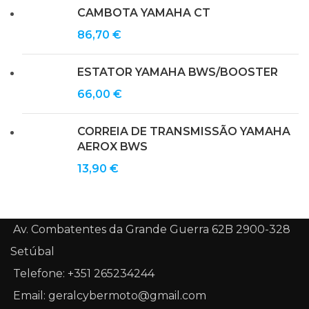
CAMBOTA YAMAHA CT
86,70
€
ESTATOR YAMAHA BWS/BOOSTER
66,00
€
CORREIA DE TRANSMISSÃO YAMAHA
AEROX BWS
13,90
€
Av. Combatentes da Grande Guerra 62B 2900-328
Setúbal
Telefone: +351 265234244
Email: geralcybermoto@gmail.com