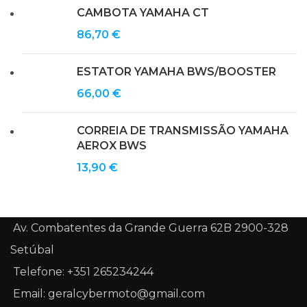
CAMBOTA YAMAHA CT
86,70
€
ESTATOR YAMAHA BWS/BOOSTER
66,00
€
CORREIA DE TRANSMISSÃO YAMAHA
AEROX BWS
13,90
€
Av. Combatentes da Grande Guerra 62B 2900-328
Setúbal
Telefone: +351 265234244
Email: geralcybermoto@gmail.com