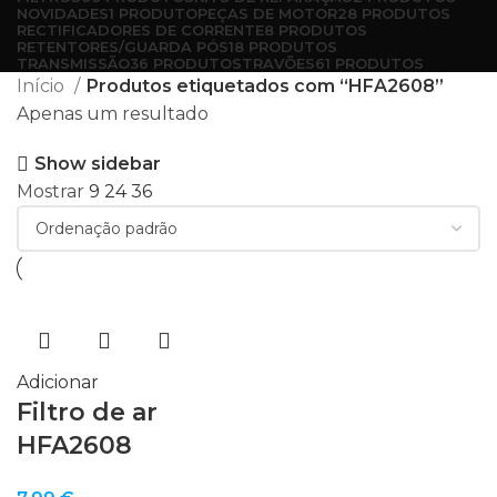
NOVIDADES
1 PRODUTO
PEÇAS DE MOTOR
28 PRODUTOS
RECTIFICADORES DE CORRENTE
8 PRODUTOS
RETENTORES/GUARDA PÓS
18 PRODUTOS
TRANSMISSÃO
36 PRODUTOS
TRAVÕES
61 PRODUTOS
Início
Produtos etiquetados com “HFA2608”
Apenas um resultado
Show sidebar
Mostrar
9
24
36
Adicionar
Filtro de ar
HFA2608