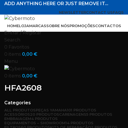
ADD ANYTHING HERE OR JUST REMOVE IT…
NEWSLETTER
CONTACT US
FAQS
HOME
LOJA
MARCAS
SOBRE NÓS
PROMOÇÕES
CONTACTOS
Entrar / Registar
Search
0
Favoritos
0
items
0,00
€
Menu
0
items
0,00
€
HFA2608
Categories
ALL
PRODUTOS
PEÇAS YAMAHA
101 PRODUTOS
ACESSÓRIOS
20 PRODUTOS
CARENAGENS
5 PRODUTOS
EMBRAIAGEM
4 PRODUTOS
EQUIPAMENTOS – SHOWROOM
14 PRODUTOS
FILTROS
60 PRODUTOS
KITS DE REPARAÇÃO
2 PRODUTOS