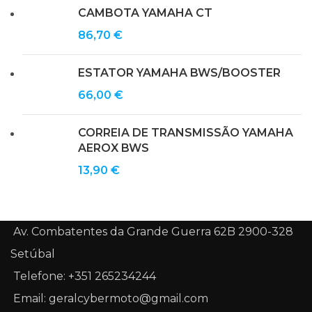
CAMBOTA YAMAHA CT
86,70
€
ESTATOR YAMAHA BWS/BOOSTER
66,00
€
CORREIA DE TRANSMISSÃO YAMAHA
AEROX BWS
13,90
€
Av. Combatentes da Grande Guerra 62B 2900-328
Setúbal
Telefone: +351 265234244
Email: geralcybermoto@gmail.com