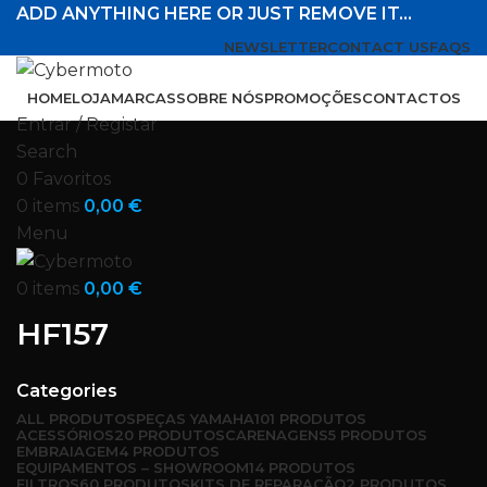
ADD ANYTHING HERE OR JUST REMOVE IT…
NEWSLETTER
CONTACT US
FAQS
HOME
LOJA
MARCAS
SOBRE NÓS
PROMOÇÕES
CONTACTOS
Entrar / Registar
Search
0
Favoritos
0
items
0,00
€
Menu
0
items
0,00
€
HF157
Categories
ALL
PRODUTOS
PEÇAS YAMAHA
101 PRODUTOS
ACESSÓRIOS
20 PRODUTOS
CARENAGENS
5 PRODUTOS
EMBRAIAGEM
4 PRODUTOS
EQUIPAMENTOS – SHOWROOM
14 PRODUTOS
FILTROS
60 PRODUTOS
KITS DE REPARAÇÃO
2 PRODUTOS