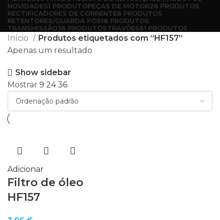
NOVIDADES
1 PRODUTO
PEÇAS DE MOTOR
28 PRODUTOS
RECTIFICADORES DE CORRENTE
8 PRODUTOS
RETENTORES/GUARDA PÓS
18 PRODUTOS
TRANSMISSÃO
36 PRODUTOS
TRAVÕES
61 PRODUTOS
Início
Produtos etiquetados com “HF157”
Apenas um resultado
Show sidebar
Mostrar
9
24
36
Adicionar
Filtro de óleo
HF157