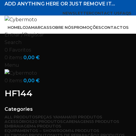
ADD ANYTHING HERE OR JUST REMOVE IT…
NEWSLETTER
CONTACT US
FAQS
HOME
LOJA
MARCAS
SOBRE NÓS
PROMOÇÕES
CONTACTOS
Entrar / Registar
Search
0
Favoritos
0
items
0,00
€
Menu
0
items
0,00
€
HF144
Categories
ALL
PRODUTOS
PEÇAS YAMAHA
101 PRODUTOS
ACESSÓRIOS
20 PRODUTOS
CARENAGENS
5 PRODUTOS
EMBRAIAGEM
4 PRODUTOS
EQUIPAMENTOS – SHOWROOM
14 PRODUTOS
FILTROS
60 PRODUTOS
KITS DE REPARAÇÃO
2 PRODUTOS