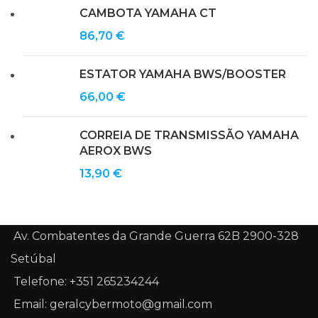
CAMBOTA YAMAHA CT
86,70
€
ESTATOR YAMAHA BWS/BOOSTER
66,00
€
CORREIA DE TRANSMISSÃO YAMAHA
AEROX BWS
13,90
€
Av. Combatentes da Grande Guerra 62B 2900-328
Setúbal
Telefone: +351 265234244
Email: geralcybermoto@gmail.com