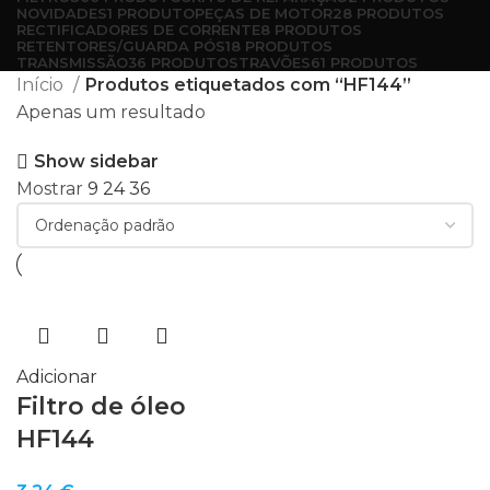
NOVIDADES
1 PRODUTO
PEÇAS DE MOTOR
28 PRODUTOS
RECTIFICADORES DE CORRENTE
8 PRODUTOS
RETENTORES/GUARDA PÓS
18 PRODUTOS
TRANSMISSÃO
36 PRODUTOS
TRAVÕES
61 PRODUTOS
Início
Produtos etiquetados com “HF144”
Apenas um resultado
Show sidebar
Mostrar
9
24
36
Adicionar
Filtro de óleo
HF144