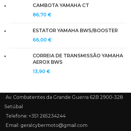
CAMBOTA YAMAHA CT
86,70
€
ESTATOR YAMAHA BWS/BOOSTER
66,00
€
CORREIA DE TRANSMISSÃO YAMAHA
AEROX BWS
13,90
€
Av. Combatentes da Grande Guerra 62B 2900-328
Setúbal
Telefone: +351 265234244
Email: geralcybermoto@gmail.com