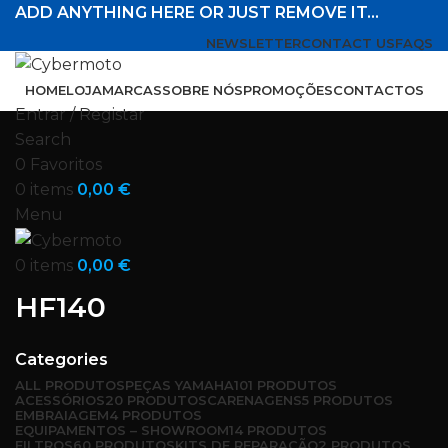
ADD ANYTHING HERE OR JUST REMOVE IT…
NEWSLETTER
CONTACT US
FAQS
HOME
LOJA
MARCAS
SOBRE NÓS
PROMOÇÕES
CONTACTOS
Entrar / Registar
Search
0
Favoritos
0
items
0,00
€
Menu
0
items
0,00
€
HF140
Categories
ALL
PRODUTOS
PEÇAS YAMAHA
101 PRODUTOS
ACESSÓRIOS
20 PRODUTOS
CARENAGENS
5 PRODUTOS
EMBRAIAGEM
4 PRODUTOS
EQUIPAMENTOS – SHOWROOM
14 PRODUTOS
FILTROS
60 PRODUTOS
KITS DE REPARAÇÃO
2 PRODUTOS