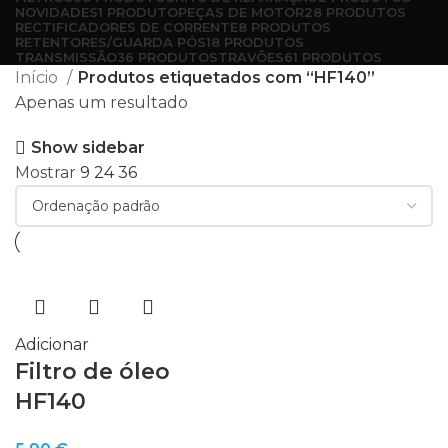
NOVIDADES
1 PRODUTO
PEÇAS DE MOTOR
28 PRODUTOS
RECTIFICADORES DE CORRENTE
8 PRODUTOS
RETENTORES/GUARDA PÓS
18 PRODUTOS
TRANSMISSÃO
36 PRODUTOS
TRAVÕES
61 PRODUTOS
Início
Produtos etiquetados com “HF140”
Apenas um resultado
Show sidebar
Mostrar
9
24
36
Adicionar
Filtro de óleo
HF140