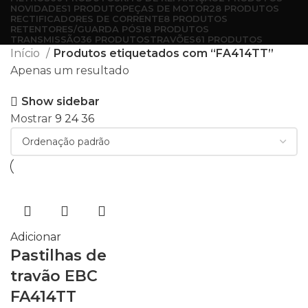
NOVIDADES
1 PRODUTO
PEÇAS DE MOTOR
28 PRODUTOS
RECTIFICADORES DE CORRENTE
8 PRODUTOS
RETENTORES/GUARDA PÓS
18 PRODUTOS
TRANSMISSÃO
36 PRODUTOS
TRAVÕES
61 PRODUTOS
Início
Produtos etiquetados com “FA414TT”
Apenas um resultado
Show sidebar
Mostrar
9
24
36
Adicionar
Pastilhas de
travão EBC
FA414TT