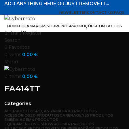
ADD ANYTHING HERE OR JUST REMOVE IT…
NEWSLETTER
CONTACT US
FAQS
HOME
LOJA
MARCAS
SOBRE NÓS
PROMOÇÕES
CONTACTOS
Entrar / Registar
Search
0
Favoritos
0
items
0,00
€
Menu
0
items
0,00
€
FA414TT
Categories
ALL
PRODUTOS
PEÇAS YAMAHA
101 PRODUTOS
ACESSÓRIOS
20 PRODUTOS
CARENAGENS
5 PRODUTOS
EMBRAIAGEM
4 PRODUTOS
EQUIPAMENTOS – SHOWROOM
14 PRODUTOS
FILTROS
60 PRODUTOS
KITS DE REPARAÇÃO
2 PRODUTOS