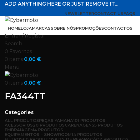
ADD ANYTHING HERE OR JUST REMOVE IT…
NEWSLETTER
CONTACT US
FAQS
HOME
LOJA
MARCAS
SOBRE NÓS
PROMOÇÕES
CONTACTOS
Entrar / Registar
Search
0
Favoritos
0
items
0,00
€
Menu
0
items
0,00
€
FA344TT
Categories
ALL
PRODUTOS
PEÇAS YAMAHA
101 PRODUTOS
ACESSÓRIOS
20 PRODUTOS
CARENAGENS
5 PRODUTOS
EMBRAIAGEM
4 PRODUTOS
EQUIPAMENTOS – SHOWROOM
14 PRODUTOS
FILTROS
60 PRODUTOS
KITS DE REPARAÇÃO
2 PRODUTOS