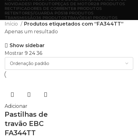
NOVIDADES
1 PRODUTO
PEÇAS DE MOTOR
28 PRODUTOS
RECTIFICADORES DE CORRENTE
8 PRODUTOS
RETENTORES/GUARDA PÓS
18 PRODUTOS
TRANSMISSÃO
36 PRODUTOS
TRAVÕES
61 PRODUTOS
Início
Produtos etiquetados com “FA344TT”
Apenas um resultado
Show sidebar
Mostrar
9
24
36
Adicionar
Pastilhas de
travão EBC
FA344TT