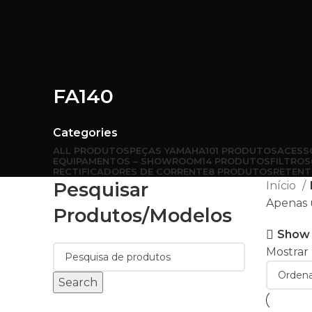
FA140
Categories
ALL
PRODUTOS
PEÇAS YAMAHA
101 PRODUTOS
ACESS
EQUIPAMENTOS – SHOWROOM
14 PRODUTOS
FILTROS
RECTIFICADORES DE CORRENTE
8 PRODUTOS
RETENT
Pesquisar
Início
Apenas 
Produtos/modelos
Show 
Mostrar
Search