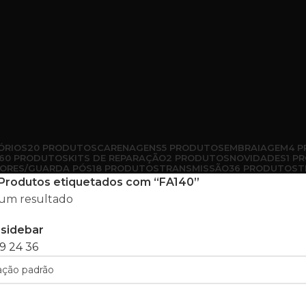
ÓRIOS
20 PRODUTOS
CARENAGENS
5 PRODUTOS
EMBRAIAGEM
4 
60 PRODUTOS
KITS DE REPARAÇÃO
2 PRODUTOS
NOVIDADES
1 P
ORES/GUARDA PÓS
18 PRODUTOS
TRANSMISSÃO
36 PRODUTOS
T
Produtos etiquetados com “FA140”
um resultado
sidebar
9
24
36