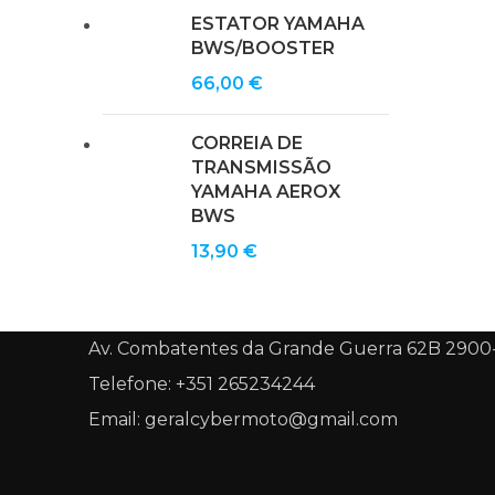
ESTATOR YAMAHA
BWS/BOOSTER
66,00
€
CORREIA DE
TRANSMISSÃO
YAMAHA AEROX
BWS
13,90
€
Av. Combatentes da Grande Guerra 62B 2900
Telefone: +351 265234244
Email: geralcybermoto@gmail.com