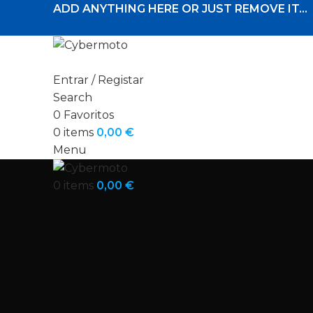
ADD ANYTHING HERE OR JUST REMOVE IT…
Entrar / Registar
Search
0
Favoritos
0
items
0,00
€
Menu
0
items
0,00
€