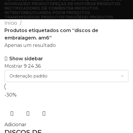
NOVIDADES
1 PRODUTO
PEÇAS DE MOTOR
28 PRODUTOS
RECTIFICADORES DE CORRENTE
8 PRODUTOS
RETENTORES/GUARDA PÓS
18 PRODUTOS
TRANSMISSÃO
36 PRODUTOS
TRAVÕES
61 PRODUTOS
Início
Produtos etiquetados com “discos de
embraiagem. am6”
Apenas um resultado
Show sidebar
Mostrar
9
24
36
-30%
Adicionar
DISCOS DE