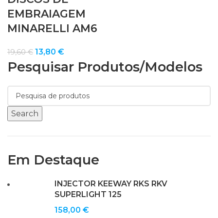
EMBRAIAGEM
MINARELLI AM6
O
O
13,80
€
19,60
€
Pesquisar Produtos/modelos
preço
preço
original
atual
era:
é:
19,60 €.
13,80 €.
Search
Em Destaque
INJECTOR KEEWAY RKS RKV
SUPERLIGHT 125
158,00
€