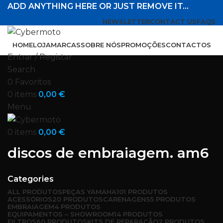
ADD ANYTHING HERE OR JUST REMOVE IT…
NEWSLETTER
CONTACT US
FAQS
HOME
LOJA
MARCAS
SOBRE NÓS
PROMOÇÕES
CONTACTOS
Entrar / Registar
Search
0
Favoritos
0
items
0,00
€
Menu
0
items
0,00
€
discos de embraiagem. am6
Categories
ALL
PRODUTOS
PEÇAS YAMAHA
101 PRODUTOS
ACESSÓRIOS
20 PRODUTOS
CARENAGENS
5 PRODUTOS
EMBRAIAGEM
4 PRODUTOS
EQUIPAMENTOS – SHOWROOM
14 PRODUTOS
FILTROS
60 PRODUTOS
KITS DE REPARAÇÃO
2 PRODUTOS