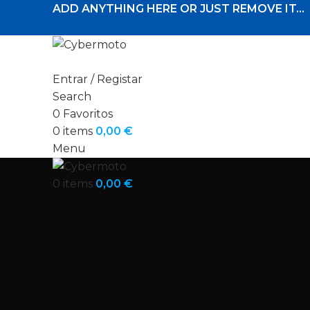
ADD ANYTHING HERE OR JUST REMOVE IT…
Entrar / Registar
Search
0
Favoritos
0
items
0,00
€
Menu
0
items
0,00
€