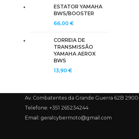
ESTATOR YAMAHA
BWS/BOOSTER
66,00
€
CORREIA DE
TRANSMISSÃO
YAMAHA AEROX
BWS
13,90
€
Av. Combatentes da Grande Guerra 62B 2900
Telefone: +351 265234244
Email: geralcybermoto@gmail.com