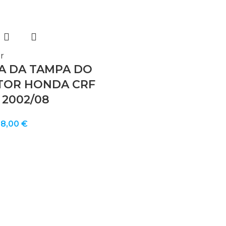
r
A DA TAMPA DO
TOR HONDA CRF
 2002/08
O
O
18,00
€
preço
preço
riginal
atual
ra:
é:
29,00 €.
18,00 €.