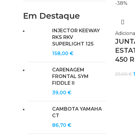
-38%
Em Destaque
INJECTOR KEEWAY
Adiciona
RKS RKV
JUNT
SUPERLIGHT 125
ESTA
158,00
€
450 R
CARENAGEM
29,00
€
FRONTAL SYM
FIDDLE II
o
39,00
€
e
CAMBOTA YAMAHA
CT
86,70
€