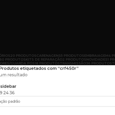
ÓRIOS
20 PRODUTOS
CARENAGENS
5 PRODUTOS
EMBRAIAGEM
4 
60 PRODUTOS
KITS DE REPARAÇÃO
2 PRODUTOS
NOVIDADES
1 P
ORES/GUARDA PÓS
18 PRODUTOS
TRANSMISSÃO
36 PRODUTOS
T
Produtos etiquetados com “crf450r”
um resultado
sidebar
9
24
36