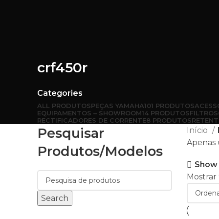
crf450r
Categories
ALL
PRODUTOS
PEÇAS YAMAHA
101 PRODUTOS
ACESS
EQUIPAMENTOS – SHOWROOM
14 PRODUTOS
FILTROS
RECTIFICADORES DE CORRENTE
8 PRODUTOS
RETENT
Pesquisar
Início
Apenas 
Produtos/modelos
Show 
Mostrar
Search