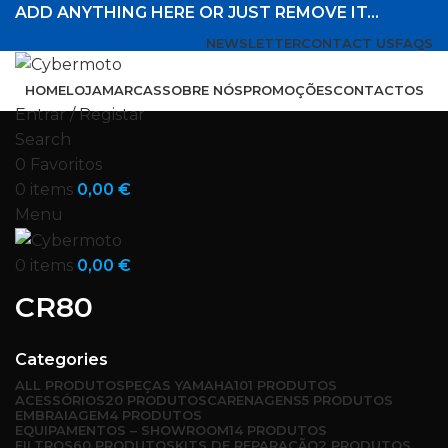
ADD ANYTHING HERE OR JUST REMOVE IT…
NEWSLETTER
CONTACT US
FAQS
HOME
LOJA
MARCAS
SOBRE NÓS
PROMOÇÕES
CONTACTOS
Entrar / Registar
Search
0
Favoritos
0
items
0,00
€
Menu
0
items
0,00
€
CR80
Categories
ALL
PRODUTOS
PEÇAS YAMAHA
101 PRODUTOS
ACESSÓRIOS
20 PRODUTOS
CARENAGENS
5 PRODUTOS
EMBRAIAGEM
4 PRODUTOS
EQUIPAMENTOS – SHOWROOM
14 PRODUTOS
FILTROS
60 PRODUTOS
KITS DE REPARAÇÃO
2 PRODUTOS