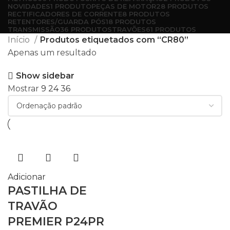
NOVIDADES
1 PRODUTO
PEÇAS DE MOTOR
28 PRODUTOS
RECTIFICADORES DE CORRENTE
8 PRODUTOS
RETENTORES/GUARDA PÓS
18 PRODUTOS
TRANSMISSÃO
36 PRODUTOS
TRAVÕES
61 PRODUTOS
Início
Produtos etiquetados com “CR80”
Apenas um resultado
Show sidebar
Mostrar
9
24
36
Adicionar
PASTILHA DE
TRAVÃO
PREMIER P24PR