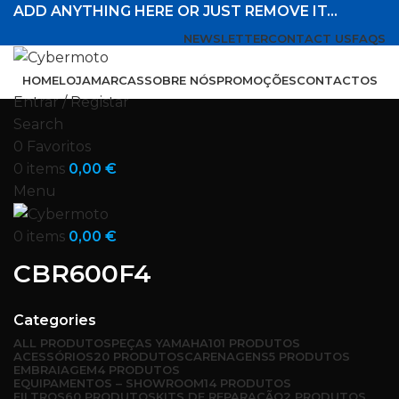
ADD ANYTHING HERE OR JUST REMOVE IT…
NEWSLETTER
CONTACT US
FAQS
HOME
LOJA
MARCAS
SOBRE NÓS
PROMOÇÕES
CONTACTOS
Entrar / Registar
Search
0
Favoritos
0
items
0,00
€
Menu
0
items
0,00
€
CBR600F4
Categories
ALL
PRODUTOS
PEÇAS YAMAHA
101 PRODUTOS
ACESSÓRIOS
20 PRODUTOS
CARENAGENS
5 PRODUTOS
EMBRAIAGEM
4 PRODUTOS
EQUIPAMENTOS – SHOWROOM
14 PRODUTOS
FILTROS
60 PRODUTOS
KITS DE REPARAÇÃO
2 PRODUTOS