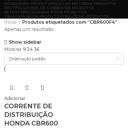
NOVIDADES
1 PRODUTO
PEÇAS DE MOTOR
28 PRODUTOS
RECTIFICADORES DE CORRENTE
8 PRODUTOS
RETENTORES/GUARDA PÓS
18 PRODUTOS
TRANSMISSÃO
36 PRODUTOS
TRAVÕES
61 PRODUTOS
Início
Produtos etiquetados com “CBR600F4”
Apenas um resultado
Show sidebar
Mostrar
9
24
36
Adicionar
CORRENTE DE
DISTRIBUIÇÃO
HONDA CBR600