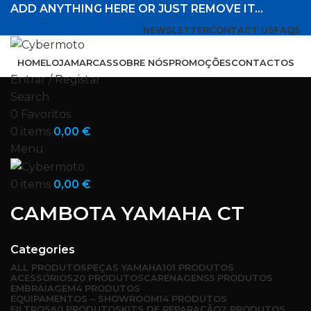
ADD ANYTHING HERE OR JUST REMOVE IT…
NEWSLETTER
CONTACT US
FAQS
HOME
LOJA
MARCAS
SOBRE NÓS
PROMOÇÕES
CONTACTOS
Entrar / Registar
Search
0
Favoritos
0
items
0,00
€
Menu
0
items
0,00
€
CAMBOTA YAMAHA CT
Categories
ALL
PRODUTOS
PEÇAS YAMAHA
101 PRODUTOS
ACESSÓRIOS
20 PRODUTOS
CARENAGENS
5 PRODUTOS
EMBRAIAGEM
4 PRODUTOS
EQUIPAMENTOS – SHOWROOM
14 PRODUTOS
FILTROS
60 PRODUTOS
KITS DE REPARAÇÃO
2 PRODUTOS