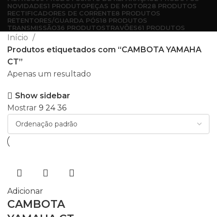
NOVIDADES
1 PRODUTO
PEÇAS DE MOTOR
28 PRODUTOS
RECTIFICADORES DE CORRENTE
8 PRODUTOS
RETENTORES/GUARDA PÓS
18 PRODUTOS
TRANSMISSÃO
36 PRODUTOS
TRAVÕES
61 PRODUTOS
Início
Produtos etiquetados com “CAMBOTA YAMAHA
CT”
Apenas um resultado
Show sidebar
Mostrar
9
24
36
Adicionar
CAMBOTA