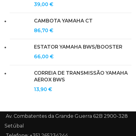
39,00
€
CAMBOTA YAMAHA CT
86,70
€
ESTATOR YAMAHA BWS/BOOSTER
66,00
€
CORREIA DE TRANSMISSÃO YAMAHA
AEROX BWS
13,90
€
Av. Combatentes da Grande Guerra 62B 2900-328
Setúbal
Telefone: +351 265234244